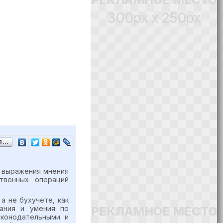
300px x 250px
ся…
х выражения мнения
ственных операций
а не бухучете, как
РЕКЛАМНОЕ МЕСТО
ания и умения по
аконодательными и