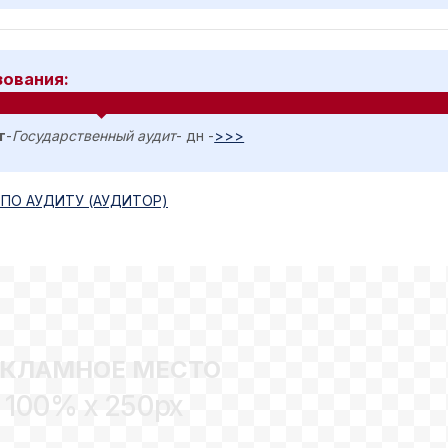
зования:
т
-
Государственный аудит
- дн -
>>>
ПО АУДИТУ (АУДИТОР)
ЕКЛАМНОЕ МЕСТО
100% x 250px