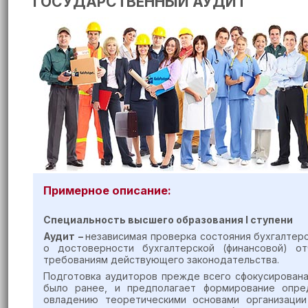
ГОСУДАРСТВЕННЫЙ АУДИТ
Примерное описание:
Специальность высшего образования
I
ступен
и
Аудит
–
независимая проверка состояния бухгалтерс
о достоверности бухгалтерской (финансовой) о
требованиям действующего законодательства.
Подготовка аудиторов прежде всего сфокусирована
было ранее, и предполагает формирование опре
овладению теоретическими основами организации