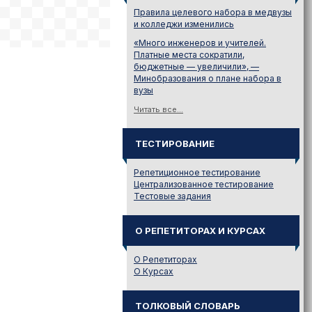
Правила целевого набора в медвузы
и колледжи изменились
«Много инженеров и учителей.
Платные места сократили,
бюджетные — увеличили», —
Минобразования о плане набора в
вузы
Читать все...
ТЕСТИРОВАНИЕ
Репетиционное тестирование
Централизованное тестирование
Тестовые задания
О РЕПЕТИТОРАХ И КУРСАХ
О Репетиторах
О Курсах
ТОЛКОВЫЙ СЛОВАРЬ