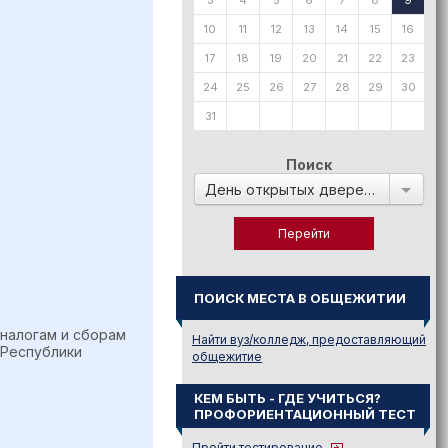
3
4
5
6
7
8
9
10
11
12
13
14
15
16
17
18
19
20
21
22
23
24
25
26
27
28
29
30
31
Поиск
День открытых дверей в:
ПОИСК МЕСТА В ОБЩЕЖИТИИ
 налогам и сборам
Найти вуз/колледж, предоставляющий
 Республики
общежитие
КЕМ БЫТЬ - ГДЕ УЧИТЬСЯ?
ПРОФОРИЕНТАЦИОННЫЙ ТЕСТ
Пройти тестирование