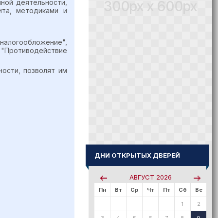
300px x 600px
нной деятельности,
ита, методиками и
налогообложение",
 "Противодействие
ности, позволят им
ДНИ ОТКРЫТЫХ ДВЕРЕЙ
АВГУСТ
2026
Пн
Вт
Ср
Чт
Пт
Сб
Вс
1
2