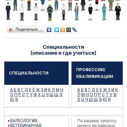
Поделиться…
Специальности
(описание и где учиться)
ПРОФЕССИИ/
СПЕЦИАЛЬНОСТИ
КВАЛИФИКАЦИИ
А
Б
В
Г
Д
Е
Ё
Ж
З
И
К
Л
М
Н
А
Б
В
Г
Д
Е
Ё
Ж
З
И
К
О
П
Р
С
Т
У
Ф
Х
Ц
Ч
Ш
Щ
Э
Л
М
Н
О
П
Р
С
Т
У
Ф
Ю
Я
Х
Ц
Ч
Ш
Щ
Э
Ю
Я
ВАЛЕОЛОГИЯ
По вашему запросу
ВЕТЕРИНАРНАЯ
ничего не найдено