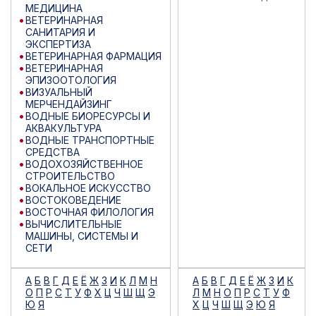
МЕДИЦИНА
ВЕТЕРИНАРНАЯ
САНИТАРИЯ И
ЭКСПЕРТИЗА
ВЕТЕРИНАРНАЯ ФАРМАЦИЯ
ВЕТЕРИНАРНАЯ
ЭПИЗООТОЛОГИЯ
ВИЗУАЛЬНЫЙ
МЕРЧЕНДАЙЗИНГ
ВОДНЫЕ БИОРЕСУРСЫ И
АКВАКУЛЬТУРА
ВОДНЫЕ ТРАНСПОРТНЫЕ
СРЕДСТВА
ВОДОХОЗЯЙСТВЕННОЕ
СТРОИТЕЛЬСТВО
ВОКАЛЬНОЕ ИСКУССТВО
ВОСТОКОВЕДЕНИЕ
ВОСТОЧНАЯ ФИЛОЛОГИЯ
ВЫЧИСЛИТЕЛЬНЫЕ
МАШИНЫ, СИСТЕМЫ И
СЕТИ
А
Б
В
Г
Д
Е
Ё
Ж
З
И
К
Л
М
Н
А
Б
В
Г
Д
Е
Ё
Ж
З
И
К
О
П
Р
С
Т
У
Ф
Х
Ц
Ч
Ш
Щ
Э
Л
М
Н
О
П
Р
С
Т
У
Ф
Ю
Я
Х
Ц
Ч
Ш
Щ
Э
Ю
Я