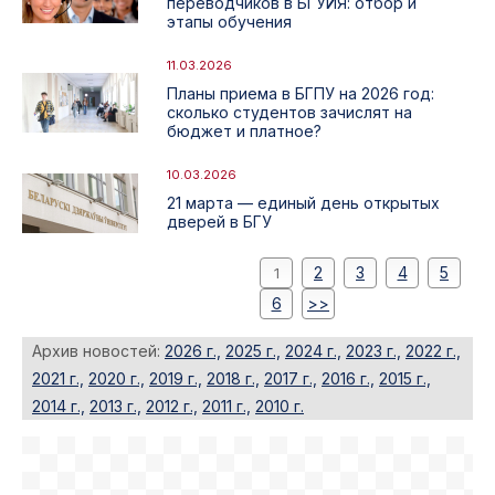
переводчиков в БГУИЯ: отбор и
этапы обучения
11.03.2026
Планы приема в БГПУ на 2026 год:
сколько студентов зачислят на
бюджет и платное?
10.03.2026
21 марта — единый день открытых
дверей в БГУ
2
3
4
5
1
6
>>
Архив новостей:
2026 г.,
2025 г.,
2024 г.,
2023 г.,
2022 г.,
2021 г.,
2020 г.,
2019 г.,
2018 г.,
2017 г.,
2016 г.,
2015 г.,
2014 г.,
2013 г.,
2012 г.,
2011 г.,
2010 г.