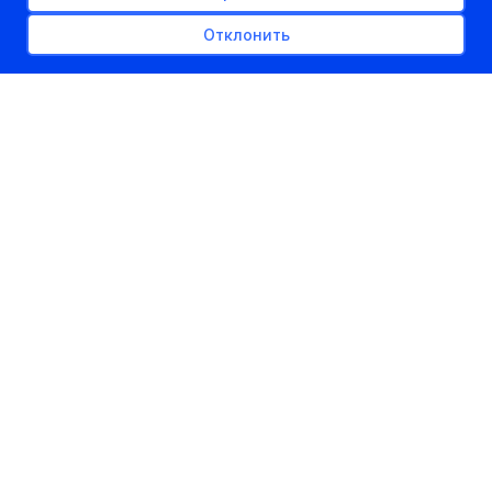
первокурсников в 2026 году
Отклонить
26.03.2026
kudapostupat.by
Шеф-редактор