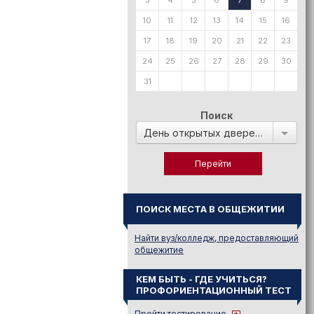
3
4
5
6
7
8
9
10
11
12
13
14
15
16
17
18
19
20
21
22
23
24
25
26
27
28
29
30
31
Поиск
День открытых дверей в:
ПОИСК МЕСТА В ОБЩЕЖИТИИ
Найти вуз/колледж, предоставляющий
общежитие
КЕМ БЫТЬ - ГДЕ УЧИТЬСЯ?
ПРОФОРИЕНТАЦИОННЫЙ ТЕСТ
Пройти тестирование