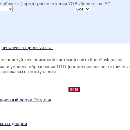
 область (город) расположения УО
Выберите тип УО
ПРОФОРИЕНТАЦИОННЫЙ ТЕСТ
да воспользуйтесь поисковой системой сайта
KudaPostupat.by
.
жа и уровень образования: ПТО (профессионально-техническ
свои шансы на поступление.
2018
никационный форум “Неделя
крытых дверей