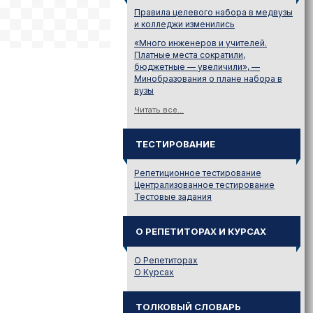
Правила целевого набора в медвузы
и колледжи изменились
«Много инженеров и учителей.
Платные места сократили,
бюджетные — увеличили», —
Минобразования о плане набора в
вузы
Читать все...
ТЕСТИРОВАНИЕ
Репетиционное тестирование
Централизованное тестирование
Тестовые задания
О РЕПЕТИТОРАХ И КУРСАХ
О Репетиторах
О Курсах
ТОЛКОВЫЙ СЛОВАРЬ