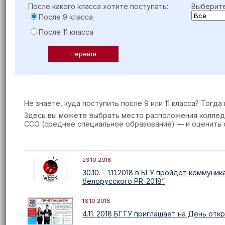
После какого класса хотите поступать:
Выберите
После 9 класса
После 11 класса
Не знаете, куда поступить после 9 или 11 класса? Тог
Здесь вы можете выбрать место расположения коллед
ССО (среднее специальное образование) — и оценить 
23.10.2018
30.10. - 1.11.2018 в БГУ пройдёт комму
белорусского PR-2018”
16.10.2018
4.11. 2018 БГТУ приглашает на День от