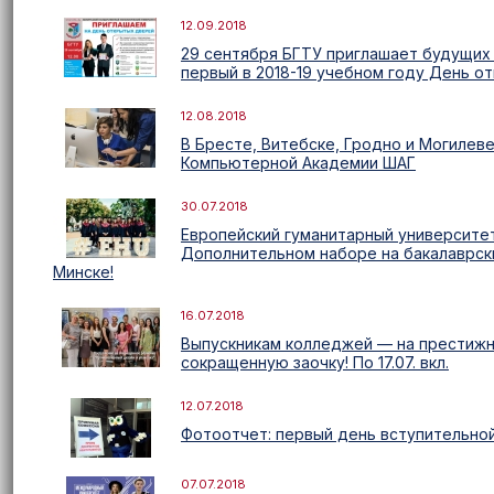
12.09.2018
29 сентября БГТУ приглашает будущих 
первый в 2018-19 учебном году День о
12.08.2018
В Бресте, Витебске, Гродно и Могилев
Компьютерной Академии ШАГ
30.07.2018
Европейский гуманитарный университет
Дополнительном наборе на бакалаврск
Минске!
16.07.2018
Выпускникам колледжей — на престижн
сокращенную заочку! По 17.07. вкл.
12.07.2018
Фотоотчет: первый день вступительно
07.07.2018