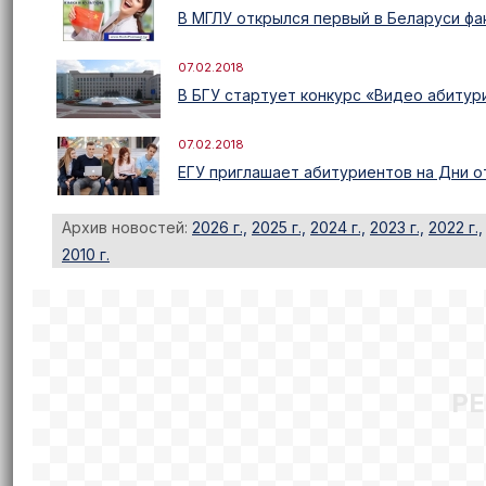
В МГЛУ открылся первый в Беларуси фак
07.02.2018
В БГУ стартует конкурс «Видео абитури
07.02.2018
ЕГУ приглашает абитуриентов на Дни 
Архив новостей:
2026 г.,
2025 г.,
2024 г.,
2023 г.,
2022 г.,
2010 г.
Р