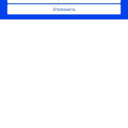
Отклонить
НА ВЫСТАВКЕ
01.02.2012
kudapostupat.by
Шеф-редактор