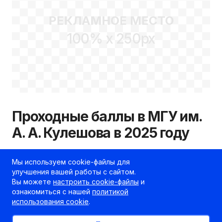
РЕКЛАМНОЕ МЕСТО
100% x 250px
Проходные баллы в МГУ им.
А. А. Кулешова в 2025 году
06.05.2026
kudapostupat.by
Мы используем cookie-файлы для
улучшения вашей работы с сайтом.
Шеф-редактор
Вы можете
настроить cookie-файлы
и
ознакомиться с нашей
политикой
использования cookie
.