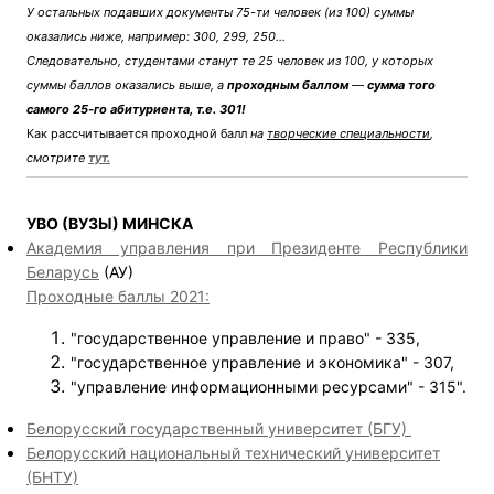
У остальных подавших документы 75-ти человек (из 100) суммы
оказались ниже, например: 300, 299, 250…
Следовательно, студентами станут те 25 человек из 100, у которых
суммы баллов оказались выше, а
проходным баллом
—
сумма того
самого 25-го абитуриента, т.е. 301!
Как рассчитывается проходной балл
на
творческие специальности
,
смотрите
тут.
УВО (ВУЗЫ) МИНСКА
Академия управления при Президенте Республики
Беларусь
(АУ)
Проходные баллы 2021:
"государственное управление и право" - 335,
"государственное управление и экономика" - 307,
"управление информационными ресурсами" - 315".
Белорусский государственный университет (БГУ)
Белорусский национальный технический университет
(БНТУ)