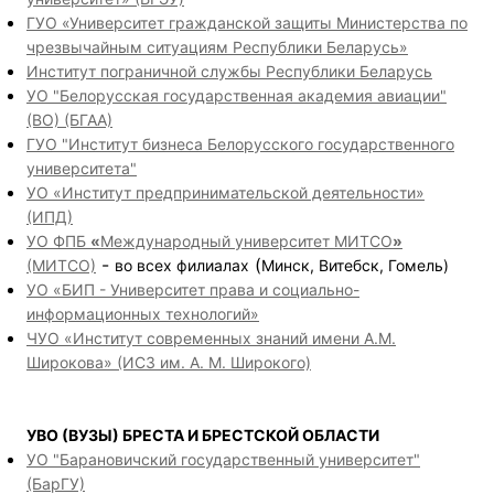
ГУО «Университет гражданской защиты Министерства по
чрезвычайным ситуациям Республики Беларусь»
Институт пограничной службы Республики Беларусь
УО "Белорусская государственная академия авиации"
(ВО) (БГАА)
ГУО "Институт бизнеса Белорусского государственного
университета"
УО «Институт предпринимательской деятельности»
(ИПД)
УО ФПБ
«
Международный университет МИТСО
»
-
(
(МИТСО)
во всех филиалах
Минск, Витебск, Гомель)
УО «БИП - Университет права и социально-
информационных технологий»
ЧУО «Институт современных знаний имени А.М.
Широкова» (ИСЗ им. А. М. Широкого)
УВО (ВУЗЫ) БРЕСТА И БРЕСТСКОЙ ОБЛАСТИ
УО "Барановичский государственный университет"
(БарГУ)