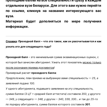
проходные баллы на все специальности сразу в каждом
отдельном вузе Беларуси. Для этого вам нужно перейти
по ссылке, кликнув на название интересующего вас
вуза.
Материал будет дополняться по мере получения
информации.
Справка
:
Проходной балл – что это такое, как он рассчитывается и как
узнать его для следующего года?
Проходной балл
– это минимальная сумма экзаменационных оценок, с
которой был зачислен абитуриент. Узнать этот показатель
можно только
после окончания приема документов
!
Примерный расчет
проходного балла
:
Предположим, план приема на выбранную вами специальность — 25, а
заявлений подано 100.
У одного абитуриента, подавшего заявление на эту специальность,
сумма баллов (3 ЦТ + средний балл аттестата) составила 350, у другого
— 349, у следующего — 348, у других – 340, 339, 330… и так до 25-го
по порядку абитуриента, сумма баллов которого составила
301
.