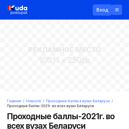
Вход
Назад
РЕКЛАМНОЕ МЕСТО
Логин
100% x 250px
Пароль
Ваш email
Забыли пароль?
Главная
/
Новости
/
Проходные баллы в вузах Беларуси
/
Войти
Проходные баллы-2021г. во всех вузах Беларуси
Прислать пароль
Проходные баллы-2021г. во
Регистрация
всех вузах Беларуси