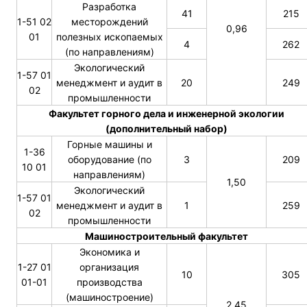
Разработка
41
215
1-51 02
месторождений
0,96
01
полезных ископаемых
4
262
(по направлениям)
Экологический
1-57 01
менеджмент и аудит в
20
249
02
промышленности
Факультет горного дела и инженерной экологии
(дополнительный набор)
Горные машины и
1-36
оборудование (по
3
209
10 01
направлениям)
1,50
Экологический
1-57 01
менеджмент и аудит в
1
259
02
промышленности
Машиностроительный факультет
Экономика и
1-27 01
организация
10
305
01-01
производства
(машиностроение)
2,45