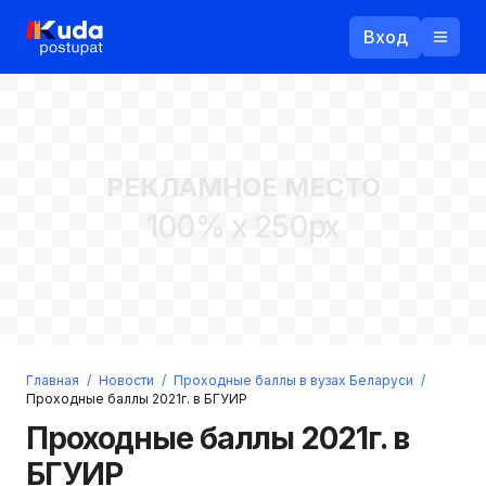
Вход
Назад
РЕКЛАМНОЕ МЕСТО
Логин
100% x 250px
Пароль
Ваш email
Забыли пароль?
Главная
/
Новости
/
Проходные баллы в вузах Беларуси
/
Войти
Проходные баллы 2021г. в БГУИР
Прислать пароль
Проходные баллы 2021г. в
Регистрация
БГУИР