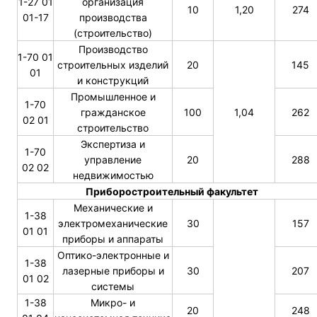
1-27 01
организация
10
1,20
274
01-17
производства
(строительство)
Производство
1-70 01
строительных изделий
20
145
01
и конструкций
Промышленное и
1-70
гражданское
100
1,04
262
02 01
строительство
Экспертиза и
1-70
управление
20
288
02 02
недвижимостью
Приборостроительный факультет
Механические и
1-38
электромеханические
30
157
01 01
приборы и аппараты
Оптико-электронные и
1-38
лазерные приборы и
30
207
01 02
системы
1-38
Микро- и
20
248