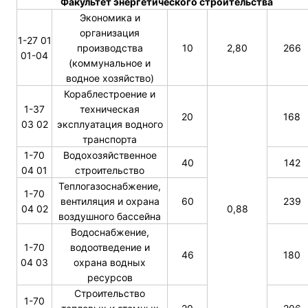
Факультет энергетического строительства
Экономика и
организация
1-27 01
производства
10
2,80
266
01-04
(коммунальное и
водное хозяйство)
Кораблестроение и
1-37
техническая
20
168
03 02
эксплуатация водного
транспорта
1-70
Водохозяйственное
40
142
04 01
строительство
Теплогазоснабжение,
1-70
вентиляция и охрана
60
239
04 02
0,88
воздушного бассейна
Водоснабжение,
1-70
водоотведение и
46
180
04 03
охрана водных
ресурсов
Строительство
1-70