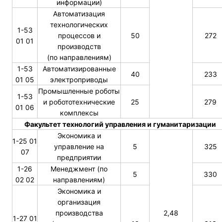
информации)
Автоматизация
технологических
1-53
процессов и
50
272
01 01
производств
(по направлениям)
1-53
Автоматизированные
40
233
01 05
электроприводы
Промышленные роботы
1-53
и робототехнические
25
279
01 06
комплексы
Факультет технологий управления и гуманитаризации
Экономика и
1-25 01
управление на
5
325
07
предприятии
1-26
Менеджмент (по
5
330
02 02
направлениям)
Экономика и
организация
производства
2,48
1-27 01