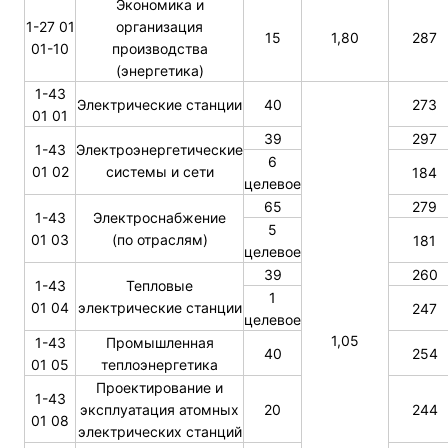
Экономика и
1-27 01
организация
15
1,80
287
01-10
производства
(энергетика)
1-43
Электрические станции
40
273
01 01
39
297
1-43
Электроэнергетические
6
01 02
системы и сети
184
целевое
65
279
1-43
Электроснабжение
5
01 03
(по отраслям)
181
целевое
39
260
1-43
Тепловые
1
01 04
электрические станции
247
целевое
1,05
1-43
Промышленная
40
254
01 05
теплоэнергетика
Проектирование и
1-43
эксплуатация атомных
20
244
01 08
электрических станций