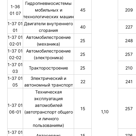
Гидропневмосистемы
1-36
мобильных и
45
209
01 07
технологических машин
1-37 01
Двигатели внутреннего
40
227
01
сгорания
1-37 01
Автомобилестроение
25
248
02-01
(механика)
1-37 01
Автомобилестроение
25
257
02-02
(электроника)
1-37 01
Тракторостроение
25
210
03
1-37 01
Электрический и
22
241
05
автономный транспорт
Техническая
эксплуатация
1-37 01
автомобилей
15
257
1,10
06-01
(автотранспорт общего
и личного
пользованиям)
1-37 01
Автосервис
15
276