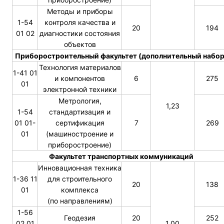
Методы и приборы
1-54
контроля качества и
20
194
01 02
диагностики состояния
объектов
Приборостроительный факультет (дополнительный набор
Технология материалов
1-41 01
и компонентов
6
275
01
электронной техники
Метрология,
1,23
1-54
стандартизация и
01 01-
сертификация
7
269
01
(машиностроение и
приборостроение)
Факультет транспортных коммуникаций
Инновационная техника
1-36 11
для строительного
20
138
01
комплекса
(по направлениям)
1-56
Геодезия
20
252
02 01
1,00