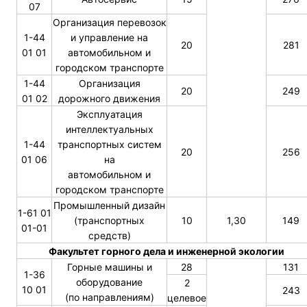
07
Организация перевозок
1-44
и управление на
20
281
01 01
автомобильном и
городском транспорте
1-44
Организация
20
249
01 02
дорожного движения
Эксплуатация
интеллектуальных
1-44
транспортных систем
20
256
01 06
на
автомобильном и
городском транспорте
Промышленный дизайн
1-61 01
(транспортных
10
1,30
149
01-01
средств)
Факультет горного дела и инженерной экологии
Горные машины и
28
131
1-36
оборудование
2
10 01
243
(по направлениям)
целевое