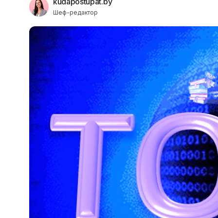
kudapostupat.by
Шеф-редактор