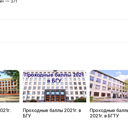
й» — 371
021г.
Проходные баллы 2021г. в
Проходные баллы и конку
БГУ
2021г. в БГТУ