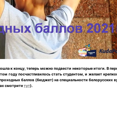
дошла к концу, теперь можно подвести некоторые итоги. В пе
этом году посчастливилось стать студентом, и желает крепко
роходных баллов (бюджет) на специальности белорусских ву
тах смотрите
тут
).