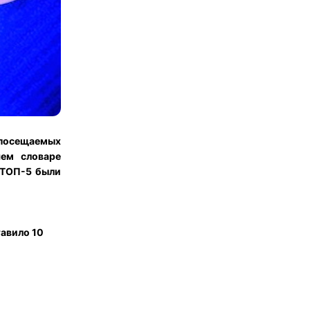
 посещаемых
шем словаре
я ТОП-5 были
тавило 10