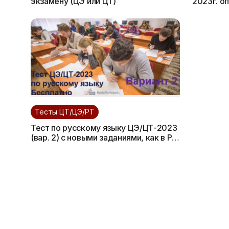
экзамену (ЦЭ или ЦТ)
2023г. о
проработ
Тесты ЦТ/ЦЭ/РТ
Тест по русскому языку ЦЭ/ЦТ-2023
(вар. 2) с новыми заданиями, как в РТ
2 этапа. Бесплатно. Есть ответы