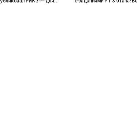
публиковал РИКЗ — для
с заданиями РТ 3 этапа! Б
ки. Бесплатно
Ответы