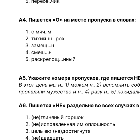
перебе..чик
А4. Пишется «О» на месте пропуска в словах:
с мяч..м
тихий ш...рох
замещ...н
смеш…н
раскрепощ…нный
А5. Укажите номера пропусков, где пишется НЕ
В этот день мы н.. 1) можем н.. 2) вспомнить со
проявляли мужество и н.. 4) разу н.. 5) покидал
А6. Пишется «НЕ» раздельно во всех случаях в
(не)глиняный горшок
(не)исправленная им оплошность
цель ею (не)достигнута
(не)двадцать