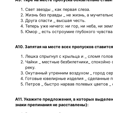
Свет звезды _ как первая слеза.
Жизнь без правды _ не жизнь, а мучительн
Друга спасти _ высшая честь.
Теперь уже ничего: ни гор, ни неба, ни зем
Юмор _ есть остроумие глубокого чувства
А10.
Запятая на месте всех пропусков ставитс
Лешка спрыгнул с крыльца и _ сломя голов
Чайки _ местные безбилетники_ спокойно 
реку.
Окутанный утренним воздухом _ город се
Готовые ювелирные изделия _ сделанные п
Петров _ быстро нарвав полевых цветов _ 
А11. Укажите предложения, в которых выделен
знаки препинания не расставлены):