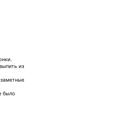
онки.
 выпить из
 заметные
е было