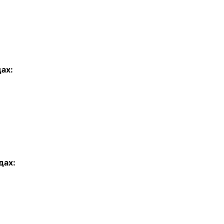
дах:
дах: