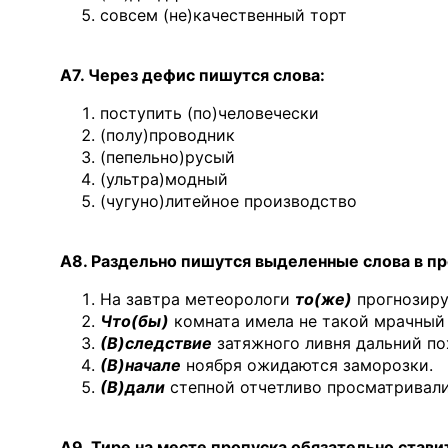
совсем (не)качественный торт
А7. Через дефис пишутся слова:
поступить (по)человечески
(полу)проводник
(пепельно)русый
(ультра)модный
(чугуно)литейное производство
А8. Раздельно пишутся выделенные слова в п
На завтра метеорологи
то(же)
прогнозиру
Что(бы)
комната имела не такой мрачный 
(В)следствие
затяжного ливня дальний по
(В)начале
ноября ожидаются заморозки.
(В)дали
степной отчетливо просматривалис
А9. Тире на месте пропуска обязательно стави