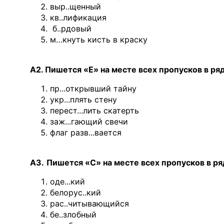
выр..щенный
кв..лификация
б..рдовый
м…кнуть кисть в краску
А2. Пишется «Е» на месте всех пропусков в ря
пр...открывший тайну
укр...плять стену
перест...лить скатерть
заж...гающий свечи
флаг разв...вается
А3.
Пишется «С» на месте всех пропусков в ря
оде...кий
белорус..кий
рас..читывающийся
бе..злобный