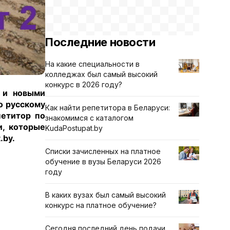
Последние новости
На какие специальности в
колледжах был самый высокий
конкурс в 2026 году?
й и новыми
о русскому
Как найти репетитора в Беларуси:
петитор по
знакомимся с каталогом
и, которые
KudaPostupat.by
.by.
Списки зачисленных на платное
обучение в вузы Беларуси 2026
году
В каких вузах был самый высокий
конкурс на платное обучение?
Сегодня последний день подачи