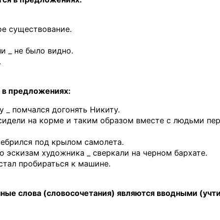
ое существование.
ли _ не было видно.
.
я в предложениях:
у _ помчался догонять Никиту.
сидели на корме и таким образом вместе с людьми пе
ребрился под крылом самолета.
о эскизам художника _ сверкали на черном бархате.
стал пробираться к машине.
ные слова (словосочетания) являются вводными (учти