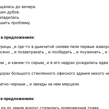
щалась до вечера.
их дубов.
аладилась.
ешить проблему.
я в предложениях:
урицы _и где-то в дымчатой синеве пели первые жавор
но _ и позавтракать _ и пообедать _ и поужинать _ и
ым _ и каким-то серым_ и в его недрах рождались едва
идорах большого стеклянного офисного здания никого н
хатно-черным _ и звезды на нем мерцали.
 в предложениях:
 да по земле вокруг стелилась древовидная трава.