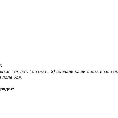
:
бытия тех лет. Где бы н.. 3) воевали наши деды, везде о
и поле боя.
 рядах: