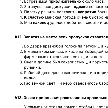
Встретимся
приблизительно
около часа.
Затянувшаяся дискуссия
однако
не прекра
Палатку решили поставить
напротив
больш
К счастью
майская погода очень быстро н
Мне
наконец
удалось добиться своего и р
А12. Запятая на месте всех пропусков ставитс
Во дворе вразнобой голосили петухи _ и к
В маленьком минском кафе на Зыбицкой мож
фирменных стаканчиков сока _ или кофе.
Снег в долине был сахаристым _ и порист
ручейки.
Рабочий день давно закончился _ и в кор
видно.
Гас земной свет _ и небо становилось бар
А13. Знаки препинания расставлены правильно
У самых ног стояли ломкие стебли шалфея