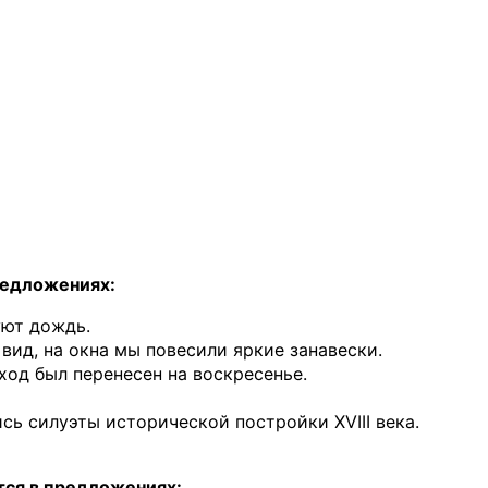
редложениях:
ют дождь.
вид, на окна мы повесили яркие занавески.
ход был перенесен на воскресенье.
ь силуэты исторической постройки XVIII века.
тся в предложениях: