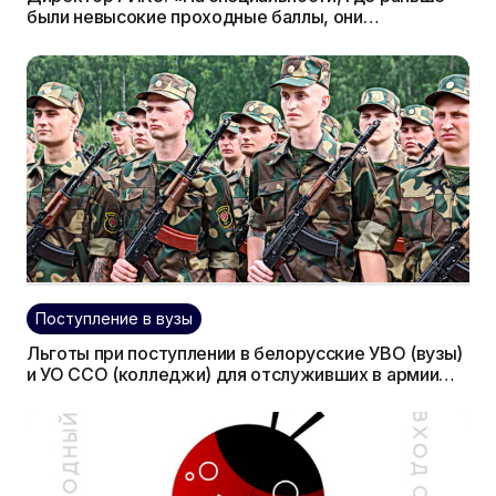
были невысокие проходные баллы, они
объективно увеличатся […] Будет решаться
вопрос об увеличении минимального порогового
балла»
Поступление в вузы
Льготы при поступлении в белорусские УВО (вузы)
и УО ССО (колледжи) для отслуживших в армии
абитуриентов могут быть предусмотрены в
Правилах приема