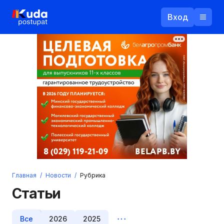
Вход
Назад
Логин
Пароль
Ваш email
Забыли пароль?
Главная
/
Новости
/
Рубрика
Войти
Статьи
Прислать пароль
Регистрация
Все
2026
2025