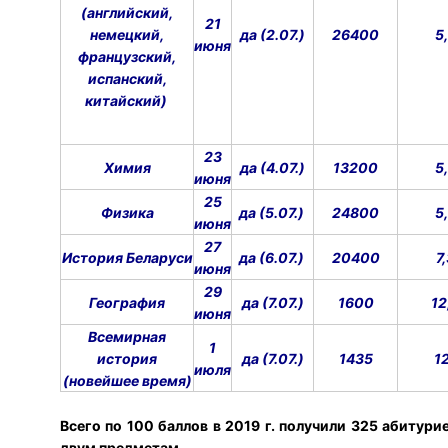
(английский,
21
немецкий,
да (2.07.)
26400
5,
июня
французский,
испанский,
китайский)
23
Химия
да (4.07.)
13200
5,
июня
25
Физика
да (5.07.)
24800
5,
июня
27
История Беларуси
да (6.07.)
20400
7
июня
29
География
да (7.07.)
1600
12
июня
Всемирная
1
история
да (7.07.)
1435
12
июля
(новейшее время)
Всего по 100 баллов в 2019 г. получили 325 абитури
двум предметам
.