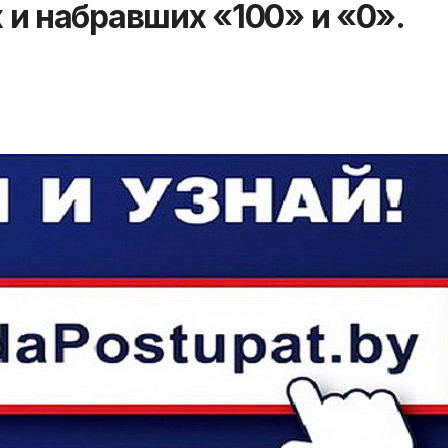
и набравших «100» и «0».