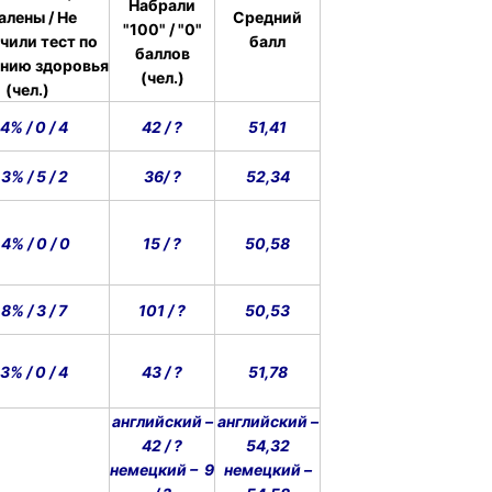
Набрали
алены
/ Не
Средний
"100" / "0"
чили тест по
балл
баллов
янию
здоровья
(чел.)
(чел.)
4% / 0 / 4
42 / ?
51,41
3% / 5 / 2
36/ ?
52,34
4% / 0 / 0
15 / ?
50,58
,8% / 3 / 7
101 / ?
50,53
3% / 0 / 4
43 / ?
51,78
английский –
английский –
42 / ?
54,32
немецкий – 9
немецкий –