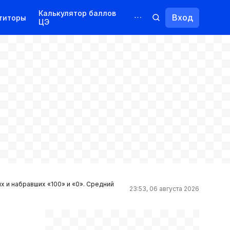
Калькулятор баллов
Вход
титоры
ЦЭ
Обучение для иностранцев
Курсы
Переподготовка
ых и набравших «100» и «0». Средний
23:53, 06 августа 2026