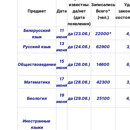
известны:
Записались
Уд
Предмет
Дата
да/нет
Всего*
закон
(дата
(чел.)
состо
появления)
Белорусский
11
да (23.06.)
22000
*
4,
язык
июня
13
Русский язык
да (24.06.)
62900
3,
июня
15
Обществоведение
да (26.06.)
14600
6,
июня
17
Математика
да (28.06.)
42300
3
июня
19
Биология
да (29.06.)
25100
4,
июня
Иностранные
языки