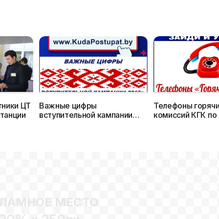
тники ЦТ
Важные цифры
Телефоны горячи
станции
вступительной кампании
комиссий КГК по
2019 г.
за ходом вступи
кампании 2019 г
ЛАМНОЕ МЕСТО