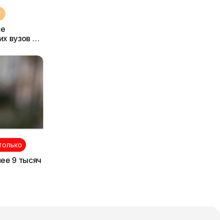
т
се
х вузов и
только
ее 9 тысяч