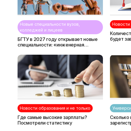
Новые специальности вузов,
Новости 
колледжей и лицеев
Количес
будет за
БГТУ в 2027 году открывает новые
Минтруд
специальности: «инженерная
экономика» и «промышленная
робототехника»
Новости образования и не только
Универс
Где самые высокие зарплаты?
Сколько
Посмотрели статистику
зарегист
универси