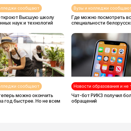
колледжи сообщают
Вузы и колледжи сообщаю
 откроют Высшую школу
Где можно посмотреть в
нных наук и технологий
специальности белорусски
колледжей?
колледжи сообщают
Новости образования и не 
теперь можно окончить
Чат-бот РИКЗ получил бол
на год быстрее. Но не всем
обращений