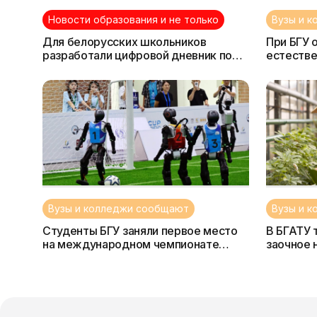
Новости образования и не только
Вузы и 
Для белорусских школьников
При БГУ
разработали цифровой дневник по
естестве
профориентации
Вузы и колледжи сообщают
Вузы и 
Студенты БГУ заняли первое место
В БГАТУ 
на международном чемпионате
заочное 
робототехники в Абу-Даби