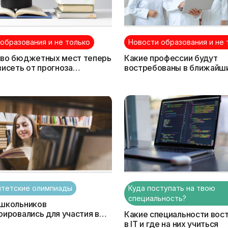
образования и не только
Новости образования и не 
тво бюджетных мест теперь
Какие профессии будут
висеть от прогноза
востребованы в ближайши
а
итетские олимпиады
Куда поступать на твою
специальность?
 школьников
рировались для участия в
Какие специальности вос
тетских олимпиадах?
в IT и где на них учиться