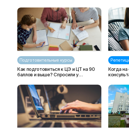
Подготовительные курсы
Репетиц
Как подготовиться к ЦЭ и ЦТ на 90
Когда на
баллов и выше? Спросили у
консульт
студентов