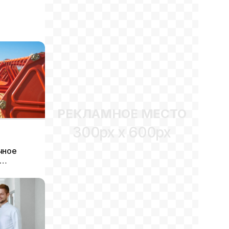
РЕКЛАМНОЕ МЕСТО
300px x 600px
чное