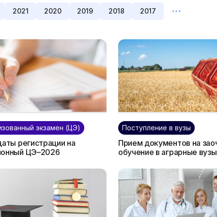
2021
2020
2019
2018
2017
зованный экзамен (ЦЭ)
Поступление в вузы
даты регистрации на
Прием документов на зао
ионный ЦЭ–2026
обучение в аграрные вузы
завершается 5 декабря