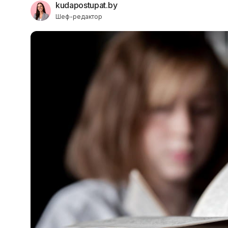
kudapostupat.by
Шеф-редактор