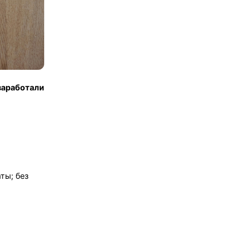
заработали
ты; без