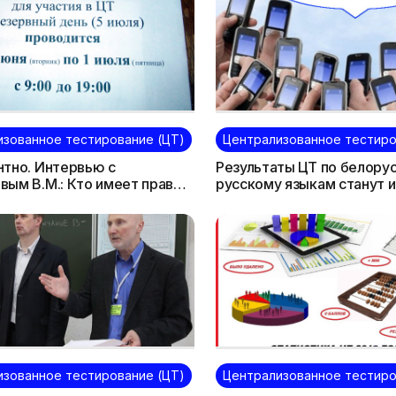
изованное тестирование (ЦТ)
Централизованное тестиро
тно. Интервью с
Результаты ЦТ по белору
ым В.М.: Кто имеет право
русскому языкам станут 
ать в тестировании в
июня: по SMS - утром, на с
й день?
вечером (обновлено)
изованное тестирование (ЦТ)
Централизованное тестиро