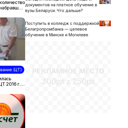
 количество
документов на платное обучение в
 набравших
вузы Беларуси. Что дальше?
Поступить в колледж с поддержкой
Белагропромбанка — целевое
обучение в Минске и Могилеве
РЕКЛАМНОЕ МЕСТО
вание (ЦТ)
илась
300px x 250px
ЦТ 2016 г.