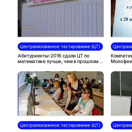
Централизованное тестирование (ЦТ)
Централ
Абитуриенты-2016 сдали ЦТ по
Компетен
математике лучше, чем в прошлом
Молофеев
году
участвов
резервны
Централизованное тестирование (ЦТ)
Централ