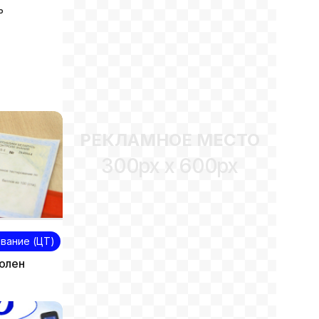
ть
РЕКЛАМНОЕ МЕСТО
300px x 600px
вание (ЦТ)
олен
надеяться