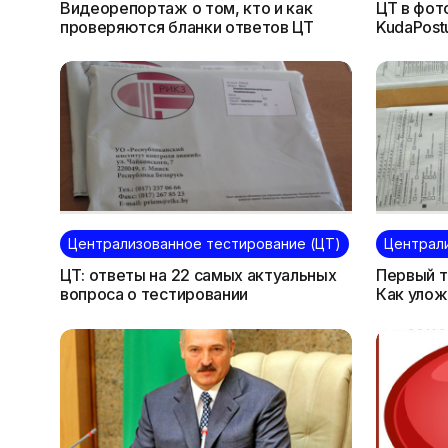
Видеорепортаж о том, кто и как
ЦТ в фо
проверяются бланки ответов ЦТ
KudaPost
языку
Централизованное тестирование (ЦТ)
Централ
ЦТ: ответы на 22 самых актуальных
Первый т
вопроса о тестировании
Как улож
«не нако