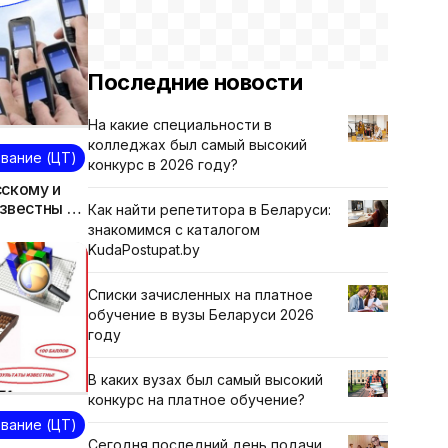
Последние новости
На какие специальности в
колледжах был самый высокий
вание (ЦТ)
конкурс в 2026 году?
сскому и
известны 24
Как найти репетитора в Беларуси:
айте -
знакомимся с каталогом
KudaPostupat.by
Списки зачисленных на платное
обучение в вузы Беларуси 2026
году
В каких вузах был самый высокий
конкурс на платное обучение?
вание (ЦТ)
Сегодня последний день подачи