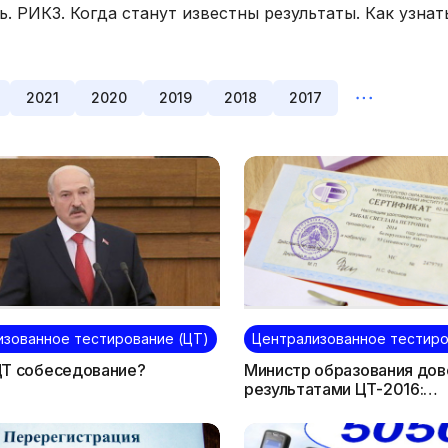
ь. РИКЗ. Когда станут известны результаты. Как узна
2021
2020
2019
2018
2017
изованное тестирование (ЦТ)
Централизованное тестиро
ЦТ собеседование?
Министр образования дов
результатами ЦТ-2016:
«Абитуриенты перестали 
на чудо»