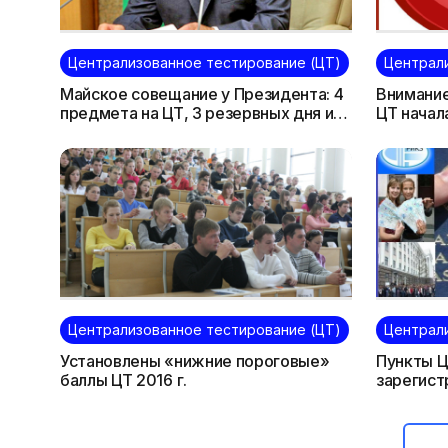
Централизованное тестирование (ЦТ)
Централ
Майское совещание у Президента: 4
Внимание
предмета на ЦТ, 3 резервных дня и
ЦТ начала
действие сертификатов в течение 2-
закончит
х лет — всё с 2017 г.
Централизованное тестирование (ЦТ)
Централ
Установлены «нижние пороговые»
Пункты Ц
баллы ЦТ 2016 г.
зарегист