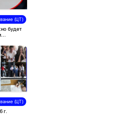
вание (ЦТ)
жно будет
и
вание (ЦТ)
 г.