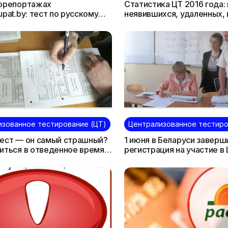
торепортажах
Статистика ЦТ 2016 года:
upat.by: тест по русскому
неявившихся, удаленных,
100 и 0 баллов, а также не
преодолевших порог
изованное тестирование (ЦТ)
Централизованное тестиро
ест — он самый страшный?
1 июня в Беларуси заверш
иться в отведенное время и
регистрация на участие в 
сячить» по пустякам?
Статистика