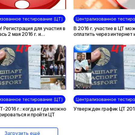
изованное тестирование (ЦТ)
Централизованное тестиро
! Регистрация для участия в
В 2016 г. участие в ЦТ мо
сь 2 мая 2016 г. и
оплатить через интернет 
ся 1 июня
инфокиоски (ЕРИП)
изованное тестирование (ЦТ)
Централизованное тестиро
Т-2016 г.: когда и где можно
Утвержден график ЦТ 2016
рироваться и пройти ЦТ
Загрузить ещё