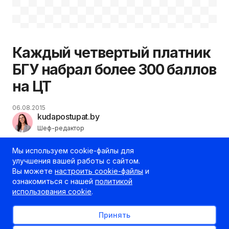
Каждый четвертый платник
БГУ набрал более 300 баллов
на ЦТ
06.08.2015
kudapostupat.by
Шеф-редактор
Мы используем cookie-файлы для
улучшения вашей работы с сайтом.
Вы можете
настроить cookie-файлы
и
ознакомиться с нашей
политикой
использования cookie
.
Принять