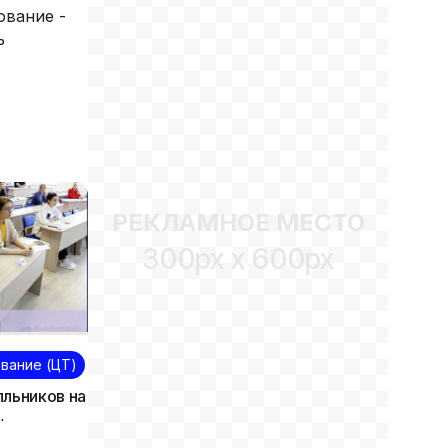
ование -
ть
РЕКЛАМНОЕ МЕСТО
300px x 600px
вание (ЦТ)
лльников на