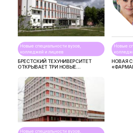
Новые специальности вузов,
Новые сп
колледжей и лицеев
колледж
БРЕСТСКИЙ ТЕХУНИВЕРСИТЕТ
НОВАЯ 
ОТКРЫВАЕТ ТРИ НОВЫЕ
«ФАРМА
СПЕЦИАЛЬНОСТИ
СЕНТЯБР
БЕЛОРУ
ГОСУДА
МЕДИЦИ
Новые специальности вузов,