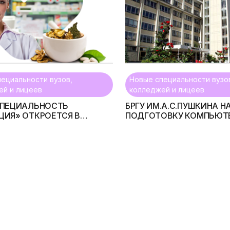
ециальности вузов,
Новые специальности вузо
ей и лицеев
колледжей и лицеев
СПЕЦИАЛЬНОСТЬ
БРГУ ИМ.А.С.ПУШКИНА 
ЦИЯ» ОТКРОЕТСЯ В
ПОДГОТОВКУ КОМПЬЮТ
Е 2011 ГОДА В
ЛИНГВИСТОВ И СПЕЦИА
ССКОМ
ОБЩЕСТВЕННОГО ПИТАН
РСТВЕННОМ
НСКОМ КОЛЛЕДЖЕ