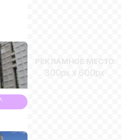
РЕКЛАМНОЕ МЕСТО
300px x 600px
в,