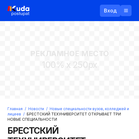
Вход
Назад
РЕКЛАМНОЕ МЕСТО
Логин
100% x 250px
Пароль
Ваш email
Забыли пароль?
Главная
/
Новости
/
Новые специальности вузов, колледжей и
Войти
лицеев
/
БРЕСТСКИЙ ТЕХУНИВЕРСИТЕТ ОТКРЫВАЕТ ТРИ
НОВЫЕ СПЕЦИАЛЬНОСТИ
Прислать пароль
Регистрация
БРЕСТСКИЙ