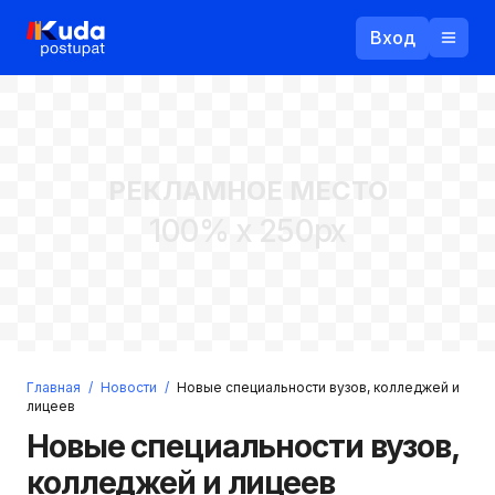
Вход
Назад
РЕКЛАМНОЕ МЕСТО
Логин
100% x 250px
Пароль
Ваш email
Забыли пароль?
Главная
/
Новости
/
Новые специальности вузов, колледжей и
Войти
лицеев
Прислать пароль
Новые специальности вузов,
Регистрация
колледжей и лицеев