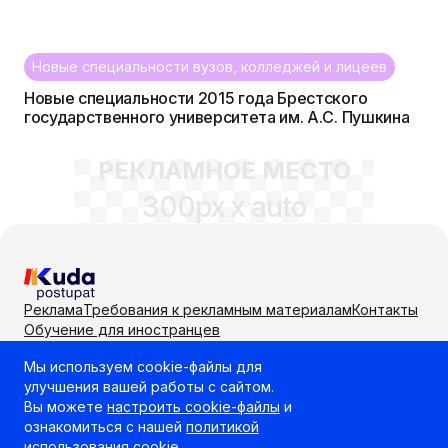
Новые специальности вузов, колледжей и лицеев
Новые специальности 2015 года Брестского
государственного университета им. А.С. Пушкина
РЕКЛАМНОЕ МЕСТО
300px x auto
Реклама
Требования к рекламным материалам
Контакты
Обучение для иностранцев
Мы используем cookie-файлы для
Самый удобный способ выбрать учебное заведение
улучшения вашей работы с сайтом.
или направление для поступления
Вы можете
настроить cookie-файлы
и
ознакомиться с нашей
политикой
использования cookie
.