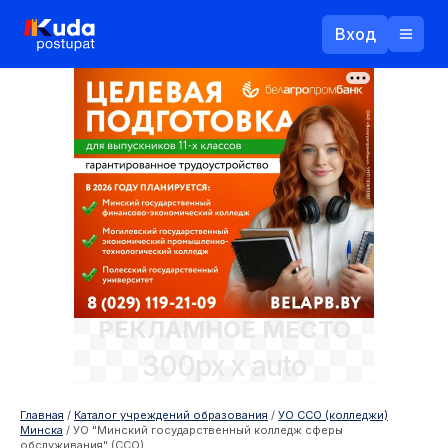
Вход
Назад
Логин
Пароль
Ваш email
РЕКЛАМНОЕ МЕСТО
Забыли пароль?
300px x auto
Войти
Прислать пароль
Регистрация
Главная
/
Каталог учреждений образования
/
УО ССО (колледжи)
Минска
/
УО "Минский государственный колледж сферы
обслуживания" (ССО)