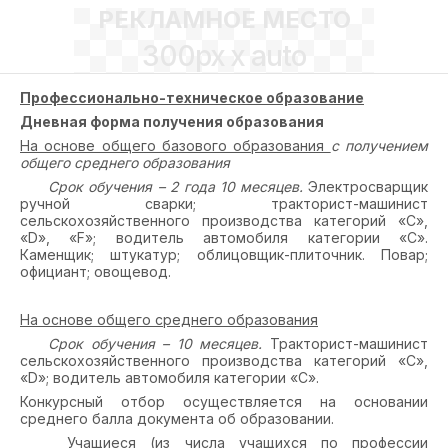
РЕКЛАМНОЕ МЕСТО
300px x auto
Профессионально-техническое образование
Дневная форма получения образования
На основе общего базового образования
с получением
общего среднего образования
Срок обучения – 2 года 10 месяцев.
Электросварщик
ручной сварки; тракторист-машинист
сельскохозяйственного производства категорий «С»,
«D», «F»; водитель автомобиля категории «С».
Каменщик; штукатур; облицовщик-плиточник. Повар;
официант; овощевод.
На основе общего среднего образования
Срок обучения – 10 месяцев.
Тракторист-машинист
сельскохозяйственного производства категорий «С»,
«
D
»; водитель автомобиля категории «С».
Конкурсный отбор осуществляется на основании
среднего балла документа об образовании.
Учащиеся
(из числа учащихся по профессии