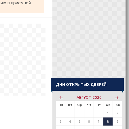
цию в приемной
ДНИ ОТКРЫТЫХ ДВЕРЕЙ
АВГУСТ
2026
Пн
Вт
Ср
Чт
Пт
Сб
Вс
1
2
3
4
5
6
7
8
9