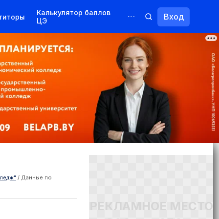
Калькулятор баллов
Вход
титоры
ЦЭ
Обучение для иностранцев
Курсы
Переподготовка
лледж"
/
Данные по
РЕКЛАМНОЕ МЕСТО