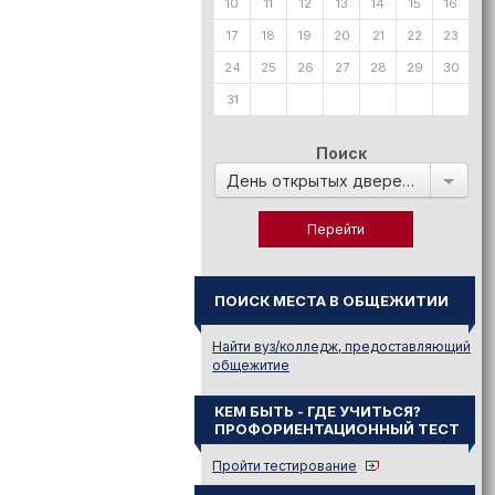
10
11
12
13
14
15
16
17
18
19
20
21
22
23
24
25
26
27
28
29
30
31
Поиск
День открытых дверей в:
ПОИСК МЕСТА В ОБЩЕЖИТИИ
Найти вуз/колледж, предоставляющий
общежитие
КЕМ БЫТЬ - ГДЕ УЧИТЬСЯ?
ПРОФОРИЕНТАЦИОННЫЙ ТЕСТ
Пройти тестирование