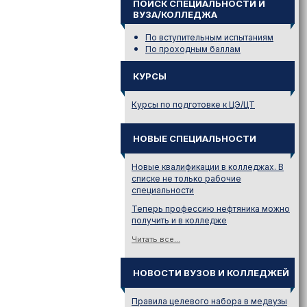
ПОИСК СПЕЦИАЛЬНОСТИ И
ВУЗА/КОЛЛЕДЖА
По вступительным испытаниям
По проходным баллам
КУРСЫ
Курсы по подготовке к ЦЭ/ЦТ
НОВЫЕ СПЕЦИАЛЬНОСТИ
Новые квалификации в колледжах. В
списке не только рабочие
специальности
Теперь профессию нефтяника можно
получить и в колледже
Читать все...
НОВОСТИ ВУЗОВ И КОЛЛЕДЖЕЙ
Правила целевого набора в медвузы