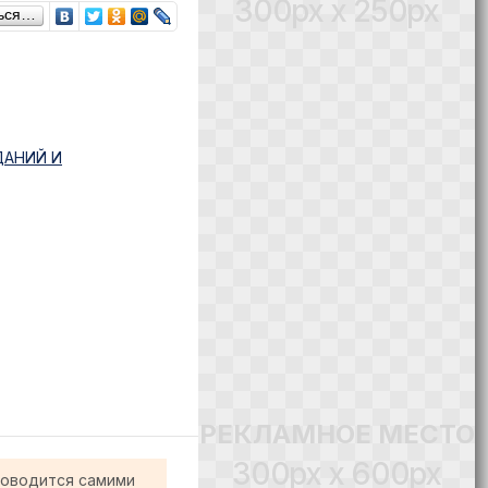
300px x 250px
ься…
ДАНИЙ И
РЕКЛАМНОЕ МЕСТО
300px x 600px
роводится самими