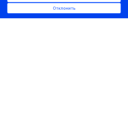
Отклонить
РЕКЛАМНОЕ МЕСТО
300px x auto