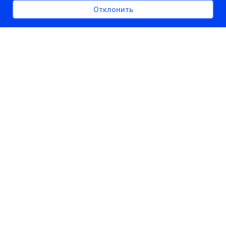
Отклонить
РЕКЛАМНОЕ МЕСТО
300px x auto