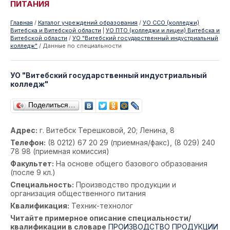
ПИТАНИЯ
Главная
/
Каталог учреждений образования
/
УО ССО (колледжи)
Витебска и Витебской области
|
УО ПТО (колледжи и лицеи) Витебска и
Витебской области
/
УО "Витебский государственный индустриальный
колледж"
/
Данные по специальности
УО "Витебский государственный индустриальный
колледж"
Поделиться…
Адрес:
г. Витебск Терешковой, 20; Ленина, 8
Телефон:
(8 0212) 67 20 29 (приемная/факс), (8 029) 240
78 98 (приемная комиссия)
Факультет:
На основе общего базового образования
(после 9 кл.)
Специальность:
Производство продукции и
организация общественного питания
Квалификация:
Техник-технолог
Читайте примерное описание специальности/
квалификации в словаре
ПРОИЗВОДСТВО ПРОДУКЦИИ