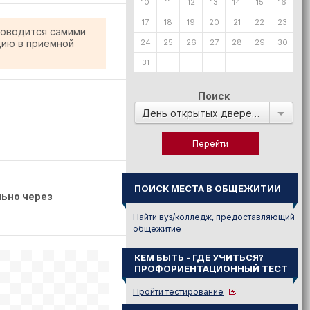
10
11
12
13
14
15
16
17
18
19
20
21
22
23
роводится самими
цию в приемной
24
25
26
27
28
29
30
31
Поиск
День открытых дверей в:
ПОИСК МЕСТА В ОБЩЕЖИТИИ
ьно через
Найти вуз/колледж, предоставляющий
общежитие
КЕМ БЫТЬ - ГДЕ УЧИТЬСЯ?
ПРОФОРИЕНТАЦИОННЫЙ ТЕСТ
Пройти тестирование