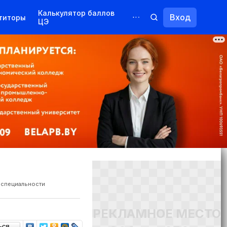
Калькулятор баллов
Вход
титоры
ЦЭ
Обучение для иностранцев
Курсы
Переподготовка
 специальности
РЕКЛАМНОЕ МЕСТО
ься…