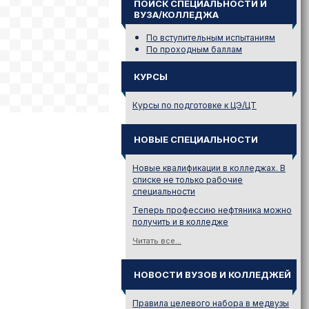
ПОИСК СПЕЦИАЛЬНОСТИ И
ВУЗА/КОЛЛЕДЖА
По вступительным испытаниям
По проходным баллам
КУРСЫ
Курсы по подготовке к ЦЭ/ЦТ
НОВЫЕ СПЕЦИАЛЬНОСТИ
Новые квалификации в колледжах. В
списке не только рабочие
специальности
Теперь профессию нефтяника можно
получить и в колледже
Читать все...
НОВОСТИ ВУЗОВ И КОЛЛЕДЖЕЙ
Правила целевого набора в медвузы