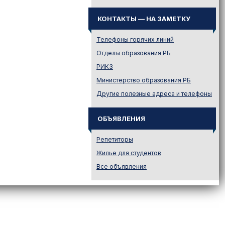
Иностранному абитуриенту
КОНТАКТЫ — НА ЗАМЕТКУ
Куда поступать на твою
специальность?
Телефоны горячих линий
Куда поступать? — Это надо
знать!
Отделы образования РБ
Новости образования и не
РИКЗ
только
Министерство образования РБ
Подготовительные курсы
Другие полезные адреса и телефоны
Подготовка к ЦЭ и ЦТ.
Репетиторы
ОБЪЯВЛЕНИЯ
Поступление в вузы
Поступление в колледжи
Репетиторы
Профориентация
Жилье для студентов
Проходные баллы в вузах
Все объявления
Беларуси
Распределение
Репетиционное
тестирование (РТ)
Стоимость обучения