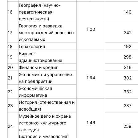
География (научно-
16
педагогическая
140
деятельность)
Геология и разведка
1,00
17
месторождений полезных
242
ископаемых
18
Геоэкология
192
Бизнес-
19
298
администрирование
20
Финансы и кредит
316
Экономика и управление
1,94
21
302
на предприятии
Экономическая
22
332
информатика
История (отечественная и
23
287
всеобщая)
Музейное дело и охрана
1,46
историко-культурного
24
259
наследия
(история и музеология)