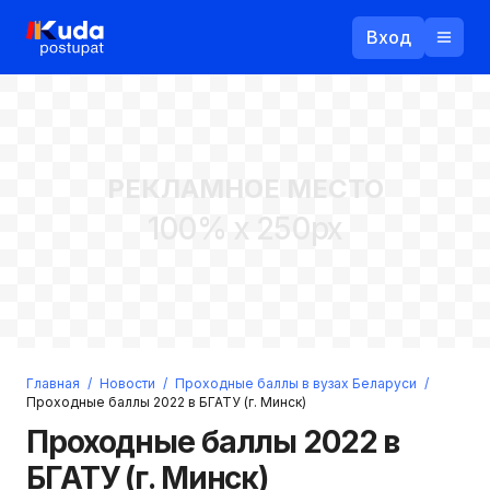
Вход
Назад
РЕКЛАМНОЕ МЕСТО
Логин
100% x 250px
Пароль
Ваш email
Забыли пароль?
Главная
/
Новости
/
Проходные баллы в вузах Беларуси
/
Войти
Проходные баллы 2022 в БГАТУ (г. Минск)
Прислать пароль
Проходные баллы 2022 в
Регистрация
БГАТУ (г. Минск)