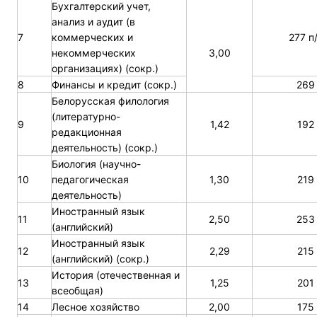
Бухгалтерский учет,
анализ и аудит (в
7
коммерческих и
277 п
некоммерческих
3,00
организациях) (сокр.)
8
Финансы и кредит (сокр.)
269
Белорусская филология
(литературно-
9
1,42
192
редакционная
деятельность) (сокр.)
Биология (научно-
10
педагогическая
1,30
219
деятельность)
Иностранный язык
11
2,50
253
(английский)
Иностранный язык
12
2,29
215
(английский) (сокр.)
История (отечественная и
13
1,25
201
всеобщая)
14
Лесное хозяйство
2,00
175