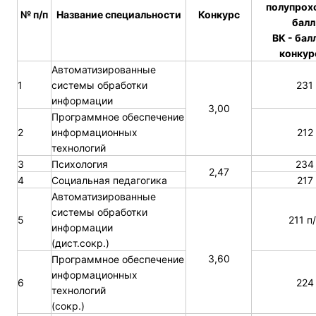
полупрох
№ п/п
Название специальности
Конкурс
балл
ВК - бал
конкур
Автоматизированные
1
системы обработки
231
информации
3,00
Программное обеспечение
2
информационных
212
технологий
3
Психология
234
2,47
4
Социальная педагогика
217
Автоматизированные
системы обработки
5
211 п
информации
(дист.сокр.)
3,60
Программное обеспечение
информационных
6
224
технологий
(сокр.)