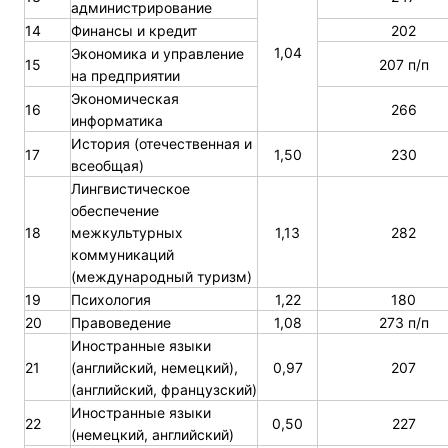
администрирование
14
Финансы и кредит
202
1,04
Экономика и управление
15
207 п/п
на предприятии
Экономическая
16
266
информатика
История (отечественная и
17
1,50
230
всеобщая)
Лингвистическое
обеспечение
18
межкультурных
1,13
282
коммуникаций
(международный туризм)
19
Психология
1,22
180
20
Правоведение
1,08
273 п/п
Иностранные языки
21
(английский, немецкий),
0,97
207
(английский, французский)
Иностранные языки
22
0,50
227
(немецкий, английский)