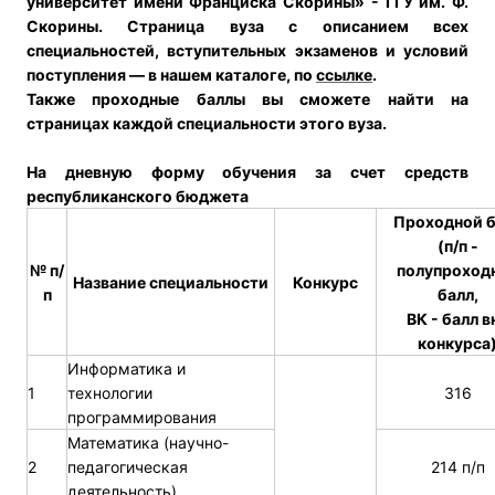
университет имени Франциска Скорины» - ГГУ им. Ф.
Скорины.
Страница вуза с описанием всех
специальностей, вступительных экзаменов и условий
поступления — в нашем каталоге, по
ссылке
.
Также проходные баллы вы сможете найти на
страницах каждой специальности этого вуза.
На дневную форму обучения за счет средств
республиканского бюджета
Проходной б
(п/п -
№ п/
полупроход
Название специальности
Конкурс
п
балл,
ВК - балл в
конкурса
Информатика и
1
технологии
316
программирования
Математика (научно-
2
педагогическая
214 п/п
деятельность)