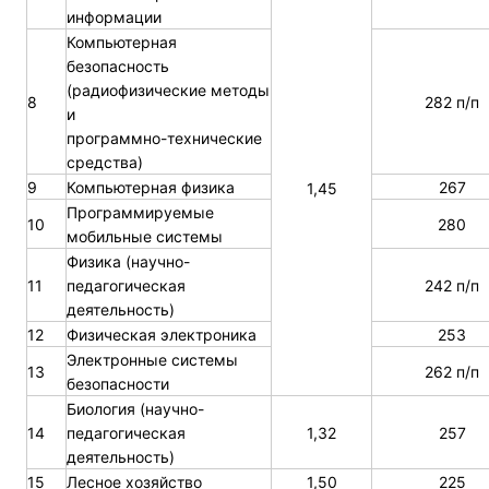
информации
Компьютерная
безопасность
(радиофизические методы
8
282 п/п
и
программно-технические
средства)
9
Компьютерная физика
267
1,45
Программируемые
10
280
мобильные системы
Физика (научно-
11
педагогическая
242 п/п
деятельность)
12
Физическая электроника
253
Электронные системы
13
262 п/п
безопасности
Биология (научно-
14
педагогическая
1,32
257
деятельность)
15
Лесное хозяйство
1,50
225