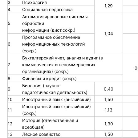
3
Психология
1,29
4
Социальная педагогика
Автоматизированные системы
5
обработки
информации (дист.сокр.)
1,04
Программное обеспечение
6
информационных технологий
(сокр.)
Бухгалтерский учет, анализ и аудит (в
7
коммерческих и некоммерческих
0
организациях) (сокр.)
8
Финансы и кредит (сокр.)
Биология (научно-
9
0,40
педагогическая деятельность)
10
Иностранный язык (английский)
1,50
Иностранный язык (английский)
11
1,13
(сокр.)
История (отечественная и
12
1,30
всеобщая)
13
Лесное хозяйство
1,50