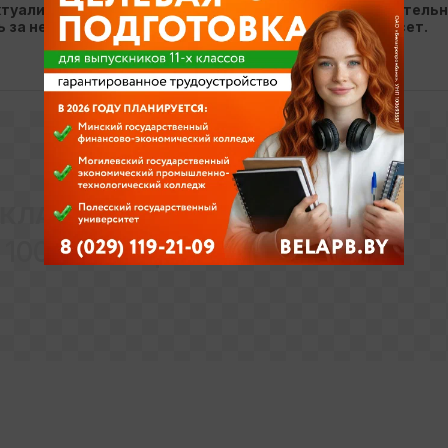
актуализируется учреждением образования самостоятельн
ть за недостоверность данных KudaPostupat.by не несет.
ЕКЛАМНОЕ МЕСТО
100% x 250px