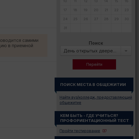
10
11
12
13
14
15
16
17
18
19
20
21
22
23
24
25
26
27
28
29
30
31
роводится самими
Поиск
цию в приемной
День открытых дверей в:
ПОИСК МЕСТА В ОБЩЕЖИТИИ
Найти вуз/колледж, предоставляющий
общежитие
КЕМ БЫТЬ - ГДЕ УЧИТЬСЯ?
ПРОФОРИЕНТАЦИОННЫЙ ТЕСТ
Пройти тестирование