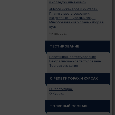
и колледжи изменились
«Много инженеров и учителей.
Платные места сократили,
бюджетные — увеличили», —
Минобразования о плане набора в
вузы
Читать все...
ТЕСТИРОВАНИЕ
Репетиционное тестирование
Централизованное тестирование
Тестовые задания
О РЕПЕТИТОРАХ И КУРСАХ
О Репетиторах
О Курсах
ТОЛКОВЫЙ СЛОВАРЬ