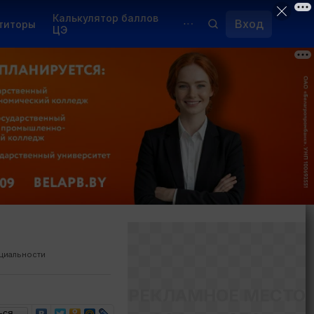
Калькулятор баллов
Вход
титоры
ЦЭ
Обучение для иностранцев
Курсы
Переподготовка
циальности
РЕКЛАМНОЕ МЕСТО
ься…