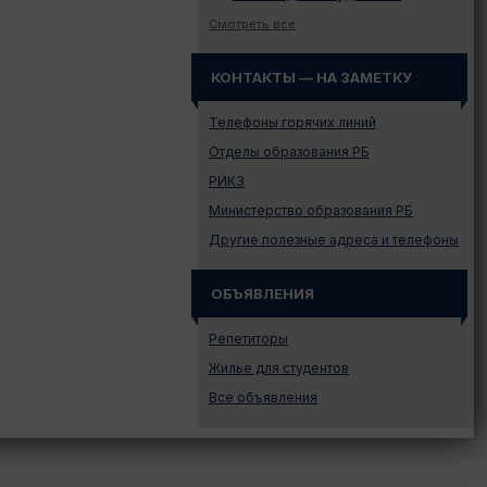
Законодательство
Смотреть все
Иностранному абитуриенту
КОНТАКТЫ — НА ЗАМЕТКУ
Куда поступать на твою
специальность?
Телефоны горячих линий
Куда поступать? — Это надо
знать!
Отделы образования РБ
Новости образования и не
РИКЗ
только
Министерство образования РБ
Подготовительные курсы
Другие полезные адреса и телефоны
Подготовка к ЦЭ и ЦТ.
Репетиторы
ОБЪЯВЛЕНИЯ
Поступление в вузы
Поступление в колледжи
Репетиторы
Профориентация
Жилье для студентов
Проходные баллы в вузах
Все объявления
Беларуси
Распределение
Репетиционное
тестирование (РТ)