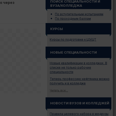
ПОИСК СПЕЦИАЛЬНОСТИ И
о через
ВУЗА/КОЛЛЕДЖА
По вступительным испытаниям
По проходным баллам
КУРСЫ
Курсы по подготовке к ЦЭ/ЦТ
НОВЫЕ СПЕЦИАЛЬНОСТИ
Новые квалификации в колледжах. В
списке не только рабочие
специальности
Теперь профессию нефтяника можно
получить и в колледже
Читать все...
НОВОСТИ ВУЗОВ И КОЛЛЕДЖЕЙ
Правила целевого набора в медвузы