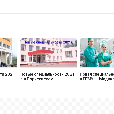
ти 2021
Новые специальности 2021
Новая специально
г. в Борисовском
в ГГМУ — Медик
политехническом колледже
профилактическ
на базе 9 классов