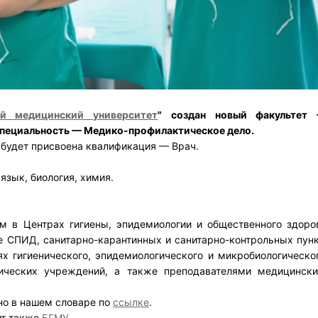
ый медицинский университет
" создан новый факультет
 специальность — Медико-профилактическое дело.
 будет присвоена квалификация — Врач.
язык, биология, химия.
м в Центрах гигиены, эпидемиологии и общественного здоро
е СПИД, санитарно-карантинных и санитарно-контрольных пунк
ях гигиенического, эпидемиологического и микробиологическо
тических учреждений, а также преподавателями медицинск
но в нашем словаре по
ссылке
.
ит также
БГМУ
.