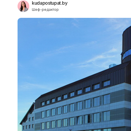
kudapostupat.by
Шеф-редактор