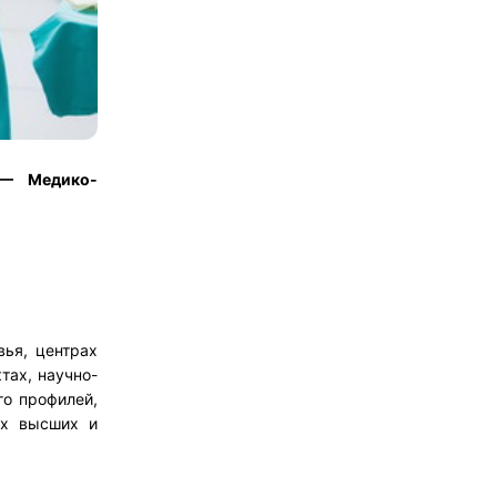
 — Медико-
вья, центрах
тах, научно-
го профилей,
их высших и