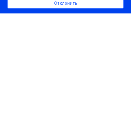
Отклонить
РЕКЛАМНОЕ МЕСТО
300px x auto