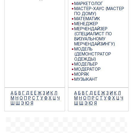
МАРКЕТОЛОГ
МАСТЕР-ХАУС (МАСТЕР
ПО ДОМУ)
МАТЕМАТИК
МЕНЕДЖЕР
МЕРЧЕНДАЙЗЕР
(СПЕЦИАЛИСТ ПО
ВИЗУАЛЬНОМУ
МЕРЧЕНДАЙЗИНГУ)
МОДЕЛЬ
(ДЕМОНСТРАТОР
ОДЕЖДЫ)
МОДЕЛЬЕР
МОДЕРАТОР
МОРЯК
МУЗЫКАНТ
А
Б
В
Г
Д
Е
Ё
Ж
З
И
К
Л
А
Б
В
Г
Д
Е
Ё
Ж
З
И
К
Л
М
Н
О
П
Р
С
Т
У
Ф
Х
Ц
Ч
М
Н
О
П
Р
С
Т
У
Ф
Х
Ц
Ч
Ш
Щ
Э
Ю
Я
Ш
Щ
Э
Ю
Я