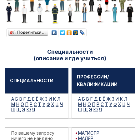
Поделиться…
Специальности
(описание и где учиться)
ПРОФЕССИИ/
СПЕЦИАЛЬНОСТИ
КВАЛИФИКАЦИИ
А
Б
В
Г
Д
Е
Ё
Ж
З
И
К
Л
А
Б
В
Г
Д
Е
Ё
Ж
З
И
К
Л
М
Н
О
П
Р
С
Т
У
Ф
Х
Ц
Ч
М
Н
О
П
Р
С
Т
У
Ф
Х
Ц
Ч
Ш
Щ
Э
Ю
Я
Ш
Щ
Э
Ю
Я
По вашему запросу
МАГИСТР
ничего не найдено
МАЛЯР