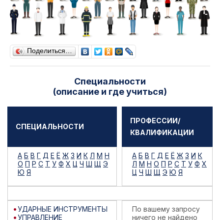
Поделиться…
Специальности
(описание и где учиться)
ПРОФЕССИИ/
СПЕЦИАЛЬНОСТИ
КВАЛИФИКАЦИИ
А
Б
В
Г
Д
Е
Ё
Ж
З
И
К
Л
М
Н
А
Б
В
Г
Д
Е
Ё
Ж
З
И
К
О
П
Р
С
Т
У
Ф
Х
Ц
Ч
Ш
Щ
Э
Л
М
Н
О
П
Р
С
Т
У
Ф
Х
Ю
Я
Ц
Ч
Ш
Щ
Э
Ю
Я
УДАРНЫЕ ИНСТРУМЕНТЫ
По вашему запросу
УПРАВЛЕНИЕ
ничего не найдено