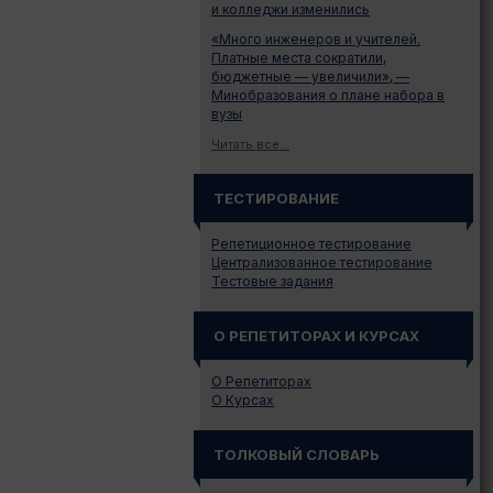
и колледжи изменились
«Много инженеров и учителей.
Платные места сократили,
бюджетные — увеличили», —
Минобразования о плане набора в
вузы
Читать все...
ТЕСТИРОВАНИЕ
Репетиционное тестирование
Централизованное тестирование
Тестовые задания
О РЕПЕТИТОРАХ И КУРСАХ
О Репетиторах
О Курсах
ТОЛКОВЫЙ СЛОВАРЬ