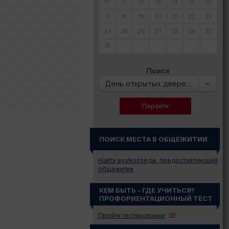
10
11
12
13
14
15
16
17
18
19
20
21
22
23
24
25
26
27
28
29
30
31
Поиск
День открытых дверей в:
ПОИСК МЕСТА В ОБЩЕЖИТИИ
Найти вуз/колледж, предоставляющий
общежитие
КЕМ БЫТЬ - ГДЕ УЧИТЬСЯ?
ПРОФОРИЕНТАЦИОННЫЙ ТЕСТ
Пройти тестирование