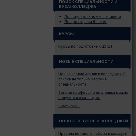
ПОИСК СПЕЦИАЛЬНОСТИ И
ВУЗА/КОЛЛЕДЖА
По вступительным испытаниям
По проходным баллам
КУРСЫ
Курсы по подготовке к ЦЭ/ЦТ
НОВЫЕ СПЕЦИАЛЬНОСТИ
Новые квалификации в колледжах. В
списке не только рабочие
специальности
Теперь профессию нефтяника можно
получить и в колледже
Читать все...
НОВОСТИ ВУЗОВ И КОЛЛЕДЖЕЙ
Правила целевого набора в медвузы