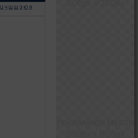
300px x 250px
Ц
Ч
Ш
Щ
Э
Ю
Я
РЕКЛАМНОЕ МЕСТО
300px x 600px