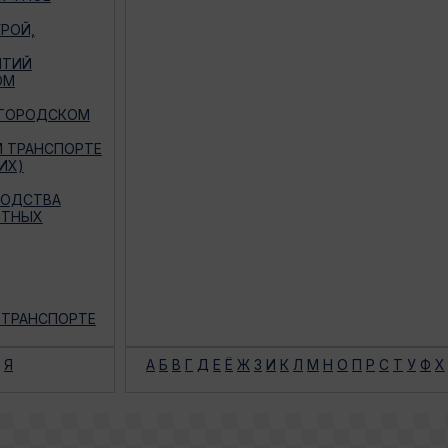
РОЙ,
ЯТИЙ
ОМ
 ГОРОДСКОМ
М ТРАНСПОРТЕ
ИХ)
ВОДСТВА
РТНЫХ
 ТРАНСПОРТЕ
Я
А
Б
В
Г
Д
Е
Ё
Ж
З
И
К
Л
М
Н
О
П
Р
С
Т
У
Ф
Х