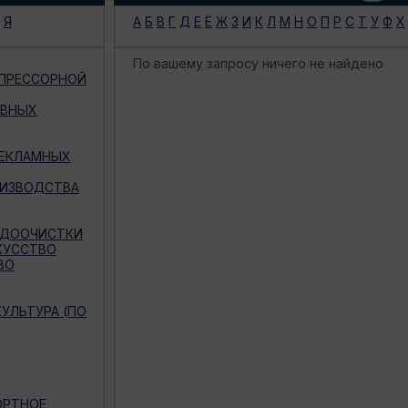
Я
А
Б
В
Г
Д
Е
Ё
Ж
З
И
К
Л
М
Н
О
П
Р
С
Т
У
Ф
Х
По вашему запросу ничего не найдено
МПРЕССОРНОЙ
ИВНЫХ
РЕКЛАМНЫХ
ОИЗВОДСТВА
ОДООЧИСТКИ
КУССТВО
ВО
УЛЬТУРА (ПО
ОРТНОЕ