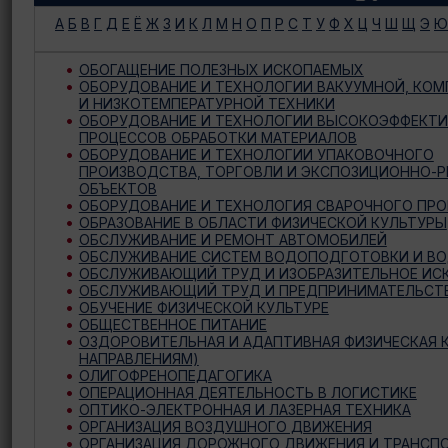
А
Б
В
Г
Д
Е
Ё
Ж
З
И
К
Л
М
Н
О
П
Р
С
Т
У
Ф
Х
Ц
Ч
Ш
Щ
Э
Ю
ОБОГАЩЕНИЕ ПОЛЕЗНЫХ ИСКОПАЕМЫХ
ОБОРУДОВАНИЕ И ТЕХНОЛОГИИ ВАКУУМНОЙ, КО
И НИЗКОТЕМПЕРАТУРНОЙ ТЕХНИКИ
ОБОРУДОВАНИЕ И ТЕХНОЛОГИИ ВЫСОКОЭФФЕКТ
ПРОЦЕССОВ ОБРАБОТКИ МАТЕРИАЛОВ
ОБОРУДОВАНИЕ И ТЕХНОЛОГИИ УПАКОВОЧНОГО
ПРОИЗВОДСТВА, ТОРГОВЛИ И ЭКСПОЗИЦИОННО-
ОБЪЕКТОВ
ОБОРУДОВАНИЕ И ТЕХНОЛОГИЯ СВАРОЧНОГО ПР
ОБРАЗОВАНИЕ В ОБЛАСТИ ФИЗИЧЕСКОЙ КУЛЬТУРЫ
ОБСЛУЖИВАНИЕ И РЕМОНТ АВТОМОБИЛЕЙ
ОБСЛУЖИВАНИЕ СИСТЕМ ВОДОПОДГОТОВКИ И В
ОБСЛУЖИВАЮЩИЙ ТРУД И ИЗОБРАЗИТЕЛЬНОЕ ИС
ОБСЛУЖИВАЮЩИЙ ТРУД И ПРЕДПРИНИМАТЕЛЬСТ
ОБУЧЕНИЕ ФИЗИЧЕСКОЙ КУЛЬТУРЕ
ОБЩЕСТВЕННОЕ ПИТАНИЕ
ОЗДОРОВИТЕЛЬНАЯ И АДАПТИВНАЯ ФИЗИЧЕСКАЯ К
НАПРАВЛЕНИЯМ)
ОЛИГОФРЕНОПЕДАГОГИКА
ОПЕРАЦИОННАЯ ДЕЯТЕЛЬНОСТЬ В ЛОГИСТИКЕ
ОПТИКО-ЭЛЕКТРОННАЯ И ЛАЗЕРНАЯ ТЕХНИКА
ОРГАНИЗАЦИЯ ВОЗДУШНОГО ДВИЖЕНИЯ
ОРГАНИЗАЦИЯ ДОРОЖНОГО ДВИЖЕНИЯ И ТРАНСП