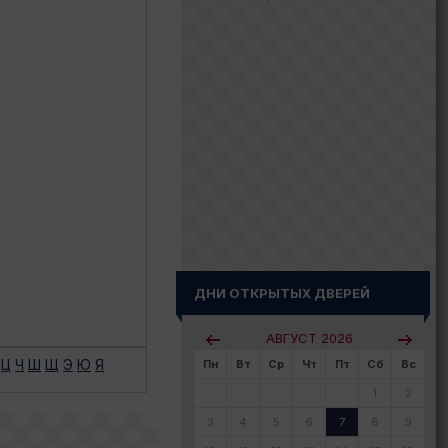
ДНИ ОТКРЫТЫХ ДВЕРЕЙ
АВГУСТ
2026
Ц
Ч
Ш
Щ
Э
Ю
Я
Пн
Вт
Ср
Чт
Пт
Сб
Вс
1
2
3
4
5
6
7
8
9