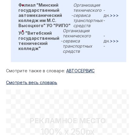
Филиал "Минский
Организация
государственный
технического
-
автомеханический
-
сервиса
дн.
>>>
колледж им М.С.
транспортных
-
Высоцкого" УО "РИПО"
средств
Организация
УО "Витебский
технического
-
государственный
-
сервиса
дн.
>>>
технический
транспортных
-
колледж"
средств
Смотрите также в словаре:
АВТОСЕРВИС
Cмотреть весь словарь
РЕКЛАМНОЕ МЕСТО
100% x 250px