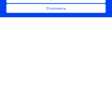
Отклонить
РЕКЛАМНОЕ МЕСТО
300px x auto