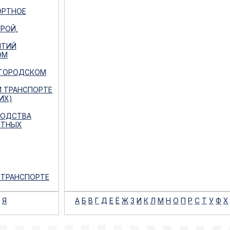
ОРТНОЕ
РОЙ,
ЯТИЙ
ОМ
 ГОРОДСКОМ
М ТРАНСПОРТЕ
ИХ)
ВОДСТВА
РТНЫХ
 ТРАНСПОРТЕ
Я
А
Б
В
Г
Д
Е
Ё
Ж
З
И
К
Л
М
Н
О
П
Р
С
Т
У
Ф
Х