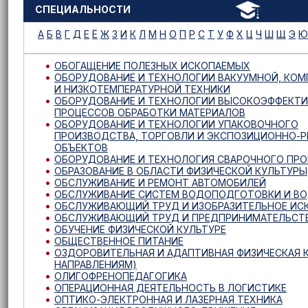
СПЕЦИАЛЬНОСТИ
А
Б
В
Г
Д
Е
Ё
Ж
З
И
К
Л
М
Н
О
П
Р
С
Т
У
Ф
Х
Ц
Ч
Ш
Щ
Э
Ю
ОБОГАЩЕНИЕ ПОЛЕЗНЫХ ИСКОПАЕМЫХ
ОБОРУДОВАНИЕ И ТЕХНОЛОГИИ ВАКУУМНОЙ, КО
И НИЗКОТЕМПЕРАТУРНОЙ ТЕХНИКИ
ОБОРУДОВАНИЕ И ТЕХНОЛОГИИ ВЫСОКОЭФФЕКТ
ПРОЦЕССОВ ОБРАБОТКИ МАТЕРИАЛОВ
ОБОРУДОВАНИЕ И ТЕХНОЛОГИИ УПАКОВОЧНОГО
ПРОИЗВОДСТВА, ТОРГОВЛИ И ЭКСПОЗИЦИОННО-
ОБЪЕКТОВ
ОБОРУДОВАНИЕ И ТЕХНОЛОГИЯ СВАРОЧНОГО ПР
ОБРАЗОВАНИЕ В ОБЛАСТИ ФИЗИЧЕСКОЙ КУЛЬТУРЫ
ОБСЛУЖИВАНИЕ И РЕМОНТ АВТОМОБИЛЕЙ
ОБСЛУЖИВАНИЕ СИСТЕМ ВОДОПОДГОТОВКИ И В
ОБСЛУЖИВАЮЩИЙ ТРУД И ИЗОБРАЗИТЕЛЬНОЕ ИС
ОБСЛУЖИВАЮЩИЙ ТРУД И ПРЕДПРИНИМАТЕЛЬСТ
ОБУЧЕНИЕ ФИЗИЧЕСКОЙ КУЛЬТУРЕ
ОБЩЕСТВЕННОЕ ПИТАНИЕ
ОЗДОРОВИТЕЛЬНАЯ И АДАПТИВНАЯ ФИЗИЧЕСКАЯ К
НАПРАВЛЕНИЯМ)
ОЛИГОФРЕНОПЕДАГОГИКА
ОПЕРАЦИОННАЯ ДЕЯТЕЛЬНОСТЬ В ЛОГИСТИКЕ
ОПТИКО-ЭЛЕКТРОННАЯ И ЛАЗЕРНАЯ ТЕХНИКА