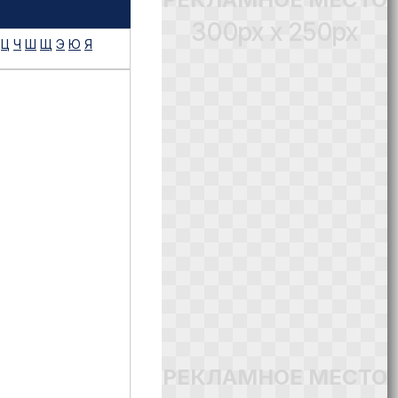
300px x 250px
Ц
Ч
Ш
Щ
Э
Ю
Я
РЕКЛАМНОЕ МЕСТО