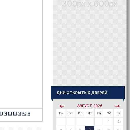
300px x 600px
ДНИ ОТКРЫТЫХ ДВЕРЕЙ
АВГУСТ
2026
Ц
Ч
Ш
Щ
Э
Ю
Я
Пн
Вт
Ср
Чт
Пт
Сб
Вс
1
2