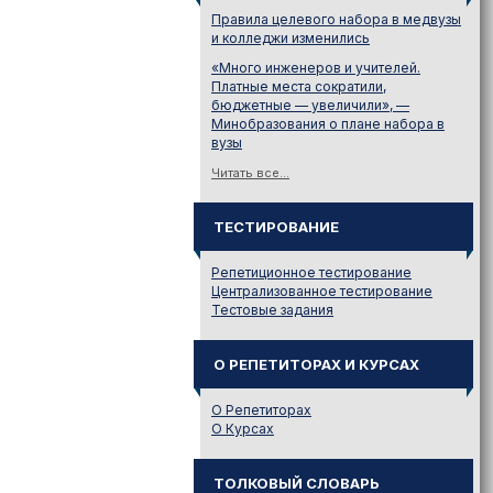
Правила целевого набора в медвузы
и колледжи изменились
«Много инженеров и учителей.
Платные места сократили,
бюджетные — увеличили», —
Минобразования о плане набора в
вузы
Читать все...
ТЕСТИРОВАНИЕ
Репетиционное тестирование
Централизованное тестирование
Тестовые задания
О РЕПЕТИТОРАХ И КУРСАХ
О Репетиторах
О Курсах
ТОЛКОВЫЙ СЛОВАРЬ