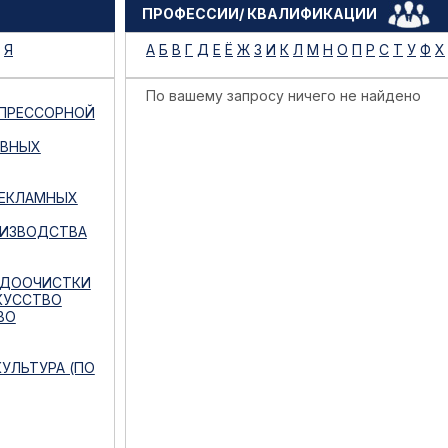
ПРОФЕССИИ/ КВАЛИФИКАЦИИ
Я
А
Б
В
Г
Д
Е
Ё
Ж
З
И
К
Л
М
Н
О
П
Р
С
Т
У
Ф
Х
По вашему запросу ничего не найдено
МПРЕССОРНОЙ
ИВНЫХ
РЕКЛАМНЫХ
ОИЗВОДСТВА
ОДООЧИСТКИ
КУССТВО
ВО
УЛЬТУРА (ПО