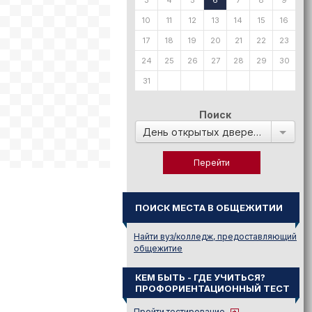
3
4
5
6
7
8
9
10
11
12
13
14
15
16
17
18
19
20
21
22
23
24
25
26
27
28
29
30
31
Поиск
День открытых дверей в:
ПОИСК МЕСТА В ОБЩЕЖИТИИ
Найти вуз/колледж, предоставляющий
общежитие
КЕМ БЫТЬ - ГДЕ УЧИТЬСЯ?
ПРОФОРИЕНТАЦИОННЫЙ ТЕСТ
Пройти тестирование