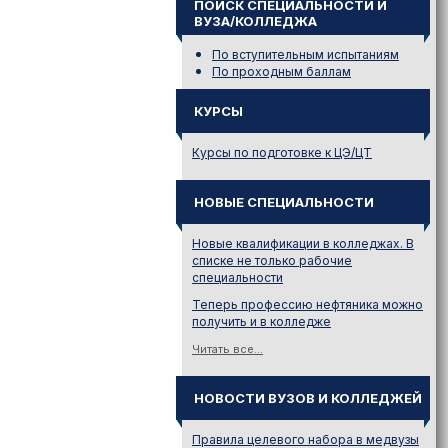
ПОИСК СПЕЦИАЛЬНОСТИ И
ВУЗА/КОЛЛЕДЖА
По вступительным испытаниям
По проходным баллам
КУРСЫ
Курсы по подготовке к ЦЭ/ЦТ
НОВЫЕ СПЕЦИАЛЬНОСТИ
Новые квалификации в колледжах. В
списке не только рабочие
специальности
Теперь профессию нефтяника можно
получить и в колледже
Читать все...
НОВОСТИ ВУЗОВ И КОЛЛЕДЖЕЙ
Правила целевого набора в медвузы