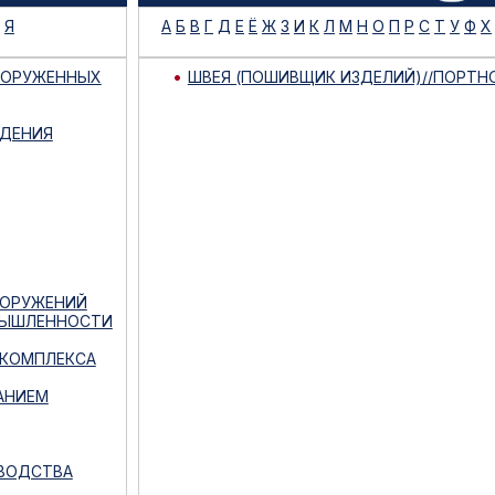
Я
А
Б
В
Г
Д
Е
Ё
Ж
З
И
К
Л
М
Н
О
П
Р
С
Т
У
Ф
Х
ООРУЖЕННЫХ
ШВЕЯ (ПОШИВЩИК ИЗДЕЛИЙ)//ПОРТН
ЕДЕНИЯ
ООРУЖЕНИЙ
ОМЫШЛЕННОСТИ
 КОМПЛЕКСА
АНИЕМ
ЗВОДСТВА