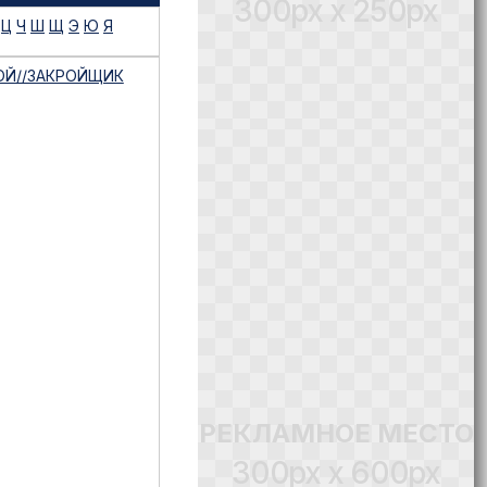
300px x 250px
Ц
Ч
Ш
Щ
Э
Ю
Я
ОЙ//ЗАКРОЙЩИК
РЕКЛАМНОЕ МЕСТО
300px x 600px