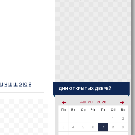
Ц
Ч
Ш
Щ
Э
Ю
Я
ДНИ ОТКРЫТЫХ ДВЕРЕЙ
АВГУСТ
2026
Пн
Вт
Ср
Чт
Пт
Сб
Вс
1
2
3
4
5
6
7
8
9