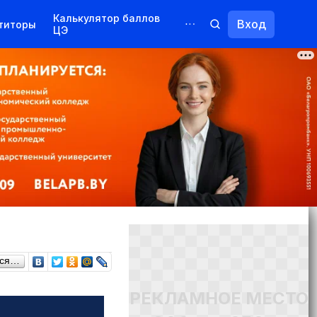
Калькулятор баллов
Вход
титоры
ЦЭ
Обучение для иностранцев
Курсы
Переподготовка
ься…
РЕКЛАМНОЕ МЕСТО