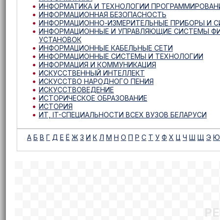
ИНФОРМАТИКА И ТЕХНОЛОГИИ ПРОГРАММИРОВАН
ИНФОРМАЦИОННАЯ БЕЗОПАСНОСТЬ
ИНФОРМАЦИОННО-ИЗМЕРИТЕЛЬНЫЕ ПРИБОРЫ И 
ИНФОРМАЦИОННЫЕ И УПРАВЛЯЮЩИЕ СИСТЕМЫ Ф
УСТАНОВОК
ИНФОРМАЦИОННЫЕ КАБЕЛЬНЫЕ СЕТИ
ИНФОРМАЦИОННЫЕ СИСТЕМЫ И ТЕХНОЛОГИИ
ИНФОРМАЦИЯ И КОММУНИКАЦИЯ
ИСКУССТВЕННЫЙ ИНТЕЛЛЕКТ
ИСКУССТВО НАРОДНОГО ПЕНИЯ
ИСКУССТВОВЕДЕНИЕ
ИСТОРИЧЕСКОЕ ОБРАЗОВАНИЕ
ИСТОРИЯ
ИТ, IT-СПЕЦИАЛЬНОСТИ ВСЕХ ВУЗОВ БЕЛАРУСИ
А
Б
В
Г
Д
Е
Ё
Ж
З
И
К
Л
М
Н
О
П
Р
С
Т
У
Ф
Х
Ц
Ч
Ш
Щ
Э
Ю
Р