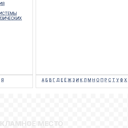
ИЯ
СИСТЕМЫ
ИЗИЧЕСКИХ
Я
А
Б
В
Г
Д
Е
Ё
Ж
З
И
К
Л
М
Н
О
П
Р
С
Т
У
Ф
Х
ЕКЛАМНОЕ МЕСТО