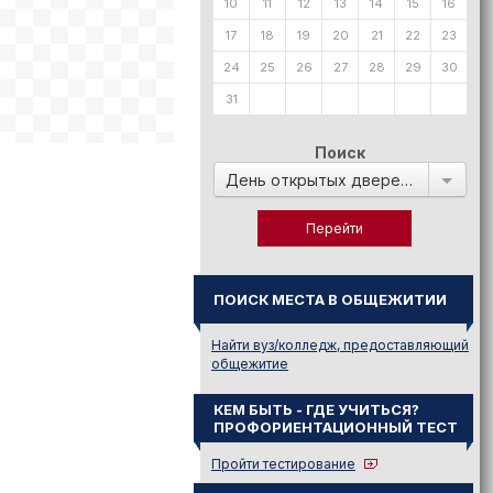
10
11
12
13
14
15
16
17
18
19
20
21
22
23
24
25
26
27
28
29
30
31
Поиск
День открытых дверей в:
ПОИСК МЕСТА В ОБЩЕЖИТИИ
Найти вуз/колледж, предоставляющий
общежитие
КЕМ БЫТЬ - ГДЕ УЧИТЬСЯ?
ПРОФОРИЕНТАЦИОННЫЙ ТЕСТ
Пройти тестирование