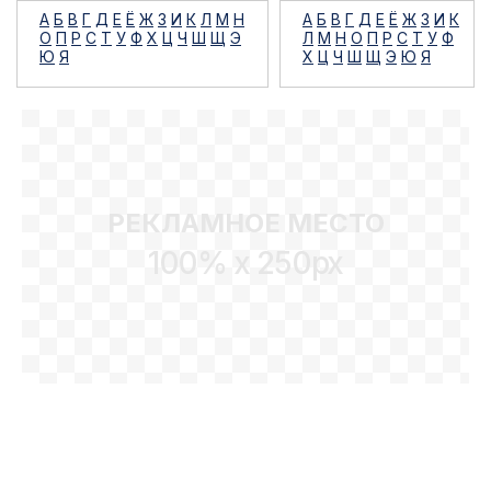
А
Б
В
Г
Д
Е
Ё
Ж
З
И
К
Л
М
Н
А
Б
В
Г
Д
Е
Ё
Ж
З
И
К
О
П
Р
С
Т
У
Ф
Х
Ц
Ч
Ш
Щ
Э
Л
М
Н
О
П
Р
С
Т
У
Ф
Ю
Я
Х
Ц
Ч
Ш
Щ
Э
Ю
Я
РЕКЛАМНОЕ МЕСТО
100% x 250px