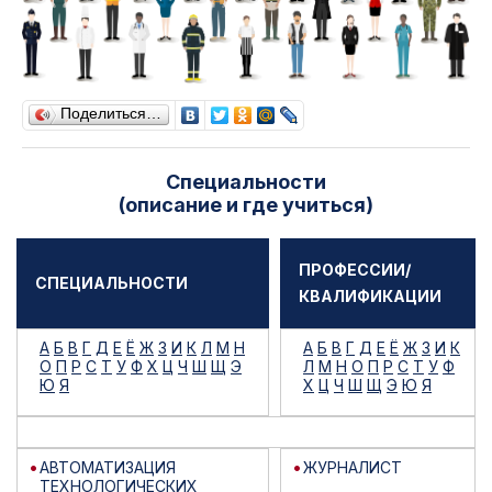
Поделиться…
Специальности
(описание и где учиться)
ПРОФЕССИИ/
СПЕЦИАЛЬНОСТИ
КВАЛИФИКАЦИИ
А
Б
В
Г
Д
Е
Ё
Ж
З
И
К
Л
М
Н
А
Б
В
Г
Д
Е
Ё
Ж
З
И
К
О
П
Р
С
Т
У
Ф
Х
Ц
Ч
Ш
Щ
Э
Л
М
Н
О
П
Р
С
Т
У
Ф
Ю
Я
Х
Ц
Ч
Ш
Щ
Э
Ю
Я
АВТОМАТИЗАЦИЯ
ЖУРНАЛИСТ
ТЕХНОЛОГИЧЕСКИХ