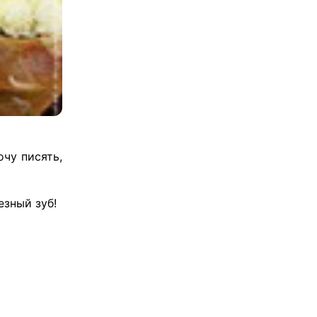
очу писять,
езный зуб!