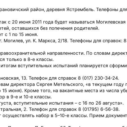
арановичский район, деревня Ястрембель. Телефоны для
так с 20 июня 2011 года будет называться Могилевская
етей, оставшихся без попечения родителей.
т с 1 по 15 июня.
г. Могилев, ул. К. Маркса, 2/18. Телефоны для справок: 8
правоохранительной направленности. По словам дире
ся только в 8-е классы.
о итогам вступительных испытаний планируется сформи
ановская, 13. Телефон для справок 8 (017) 230-34-24.
ловам директора Сергея Метельского, «в текущем году 
о 15 июня). Кроме того, на вакантные места из числа у
р в 9-е и 10-е классы.
густа, вступительные испытания – с 16 по 26 августа».
стральная, 2. Телефон для справок 8 (01795) 6-56-38.
ет осуществлять набор в 5–10-е классы. Прием докумен