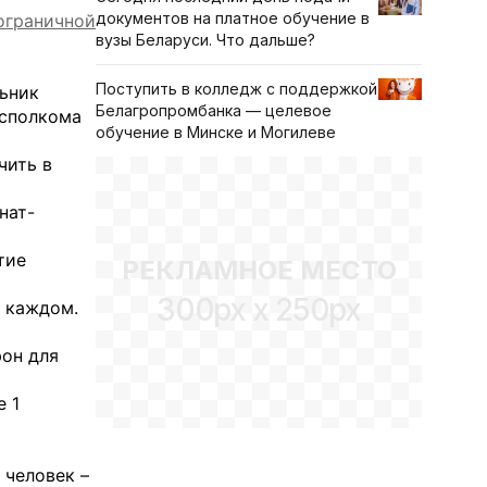
документов на платное обучение в
ограничной
вузы Беларуси. Что дальше?
Поступить в колледж с поддержкой
льник
Белагропромбанка — целевое
исполкома
обучение в Минске и Могилеве
чить в
нат-
тие
РЕКЛАМНОЕ МЕСТО
300px x 250px
в каждом.
фон для
е 1
 человек –