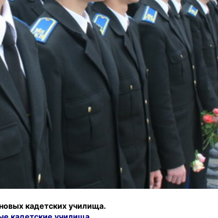
4 новых кадетских училища.
ые кадетские училища