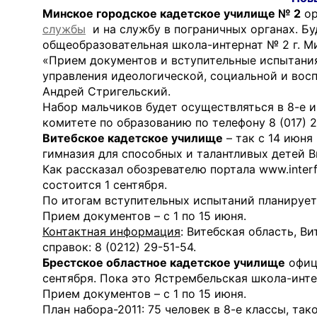
Минское городское кадетское училище № 2
ор
службы
и на службу в пограничных органах. Бу
общеобразовательная школа-интернат № 2 г. Ми
«Прием документов и вступительные испытания 
управления идеологической, социальной и вос
Андрей Стригельский.
Набор мальчиков будет осуществляться в 8-е 
комитете по образованию по телефону 8 (017) 2
Витебское кадетское училище
– так с 14 июня
гимназия для способных и талантливых детей В
Как рассказал обозревателю портала www.inte
состоится 1 сентября.
По итогам вступительных испытаний планирует
Прием документов – с 1 по 15 июня.
Контактная информация
: Витебская область, Ви
справок: 8 (0212) 29-51-54.
Брестское областное кадетское училище
офици
сентября. Пока это Ястрембельская школа-инте
Прием документов – с 1 по 15 июня.
План набора-2011: 75 человек в 8-е классы, так