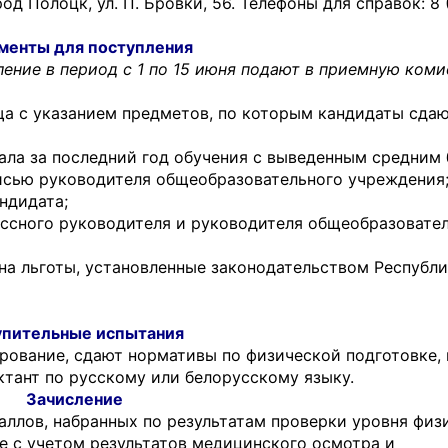
род Полоцк, ул. П. Бровки, 56. Телефоны для справок: 8 
менты для поступления
ление в период с 1 по 15 июня подают в приемную ком
ща с указанием предметов, по которым кандидаты сда
ала за последний год обучения с выведенным средним
писью руководителя общеобразовательного учреждения
ндидата;
ассного руководителя и руководителя общеобразовате
а льготы, установленные законодательством Республ
упительные испытания
рование, сдают нормативы по физической подготовке,
ктант по русскому или белорусскому языку.
Зачисление
аллов, набранных по результатам проверки уровня физ
е с учетом результатов медицинского осмотра и