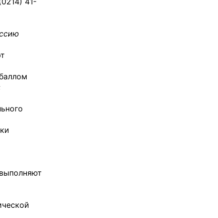
(0214) 41-
иссию
ют
 баллом
;
льного
ики
 выполняют
ической