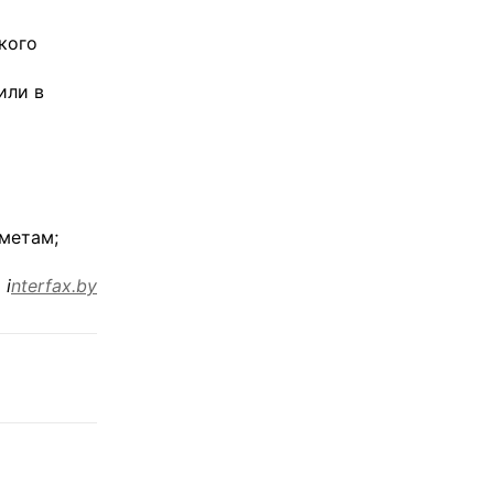
кого
или в
метам;
 i
nterfax.by