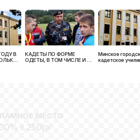
ГОДУ В
КАДЕТЫ ПО ФОРМЕ
Минское городс
ТОЛЬКО
ОДЕТЫ, В ТОМ ЧИСЛЕ И 23
кадетское учили
ДЕВЧОНКИ
открыло свои дв
учащихся
ЛАМНОЕ МЕСТО
00% x 250px