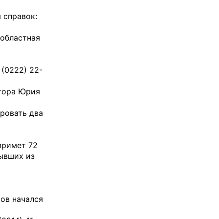
 справок:
 областная
 (0222) 22-
ктора Юрия
ровать два
примет 72
бывших из
тов начался