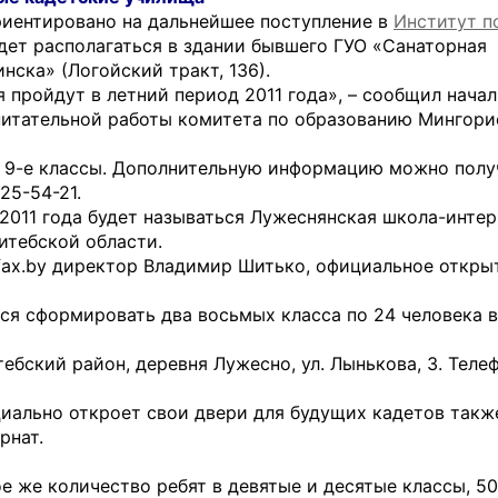
иентировано на дальнейшее поступление в
Институт п
дет располагаться в здании бывшего ГУО «Санаторная
нска» (Логойский тракт, 136).
пройдут в летний период 2011 года», – сообщил нача
питательной работы комитета по образованию Мингор
и 9-е классы. Дополнительную информацию можно полу
25-54-21.
 2011 года будет называться Лужеснянская школа-интер
итебской области.
rfax.by директор Владимир Шитько, официальное откры
ся сформировать два восьмых класса по 24 человека 
тебский район, деревня Лужесно, ул. Лынькова, 3. Теле
ально откроет свои двери для будущих кадетов такж
рнат.
ое же количество ребят в девятые и десятые классы, 50