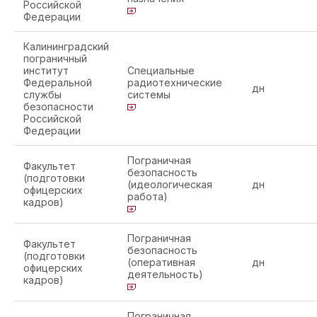
Российской
Федерации
Калининградский
пограничный
институт
Специальные
Федеральной
радиотехнические
дн
службы
системы
безопасности
Российской
Федерации
Пограничная
Факультет
безопасность
(подготовки
(идеологическая
дн
офицерских
работа)
кадров)
Пограничная
Факультет
безопасность
(подготовки
(оперативная
дн
офицерских
деятельность)
кадров)
Пограничная