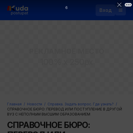
5
Вход
Назад
РЕКЛАМНОЕ МЕСТО
Логин
100% x 250px
Пароль
Ваш email
Забыли пароль?
Главная
/
Новости
/
Справка. Задать вопрос. Где узнать?
/
Войти
СПРАВОЧНОЕ БЮРО: ПЕРЕВОД ИЛИ ПОСТУПЛЕНИЕ В ДРУГОЙ
ВУЗ С НЕПОЛНЫМ ВЫСШИМ ОБРАЗОВАНИЕМ
Прислать пароль
Регистрация
СПРАВОЧНОЕ БЮРО: