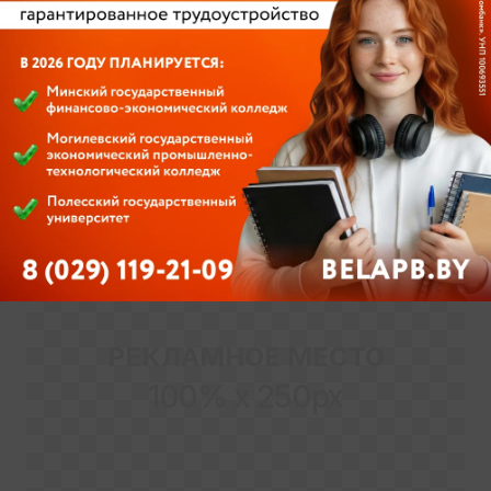
Более подробную информацию можно
получить на сайте:
https://kudapostupat.by
С уважением, СПРАВОЧНОЕ БЮРО
KudaPostupat.by
РЕКЛАМНОЕ МЕСТО
100% x 250px