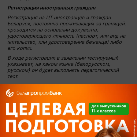
Регистрация иностранных граждан
Регистрация на ЦТ иностранцев и граждан
Беларуси, постоянно проживающих за границей,
проводится на основании документа,
удостоверяющего личность (паспорт, или вид на
жительство, или удостоверение беженца) либо
его копии.
В ходе регистрации в заявлении тестируемый
указывает, на каком языке (белорусском,
русском) он будет выполнять педагогический
тест.
Для участия в ЦТ заявление и копию документа,
удостоверяющего личность, в пункт регистрации
можно отправлять по почте.
Документ о внесении платы за прием и
оформление документов для участия в
тестировании и документ, удостоверяющий
личность, предъявляются при получении
пропуска.