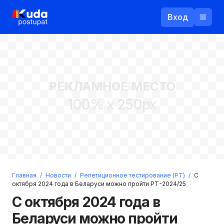
Вход
Назад
РЕКЛАМНОЕ МЕСТО
Логин
100% x 250px
Пароль
Ваш email
Забыли пароль?
Главная
/
Новости
/
Репетиционное тестирование (РТ)
/
С
Войти
октября 2024 года в Беларуси можно пройти РТ-2024/25
Прислать пароль
С октября 2024 года в
Регистрация
Беларуси можно пройти