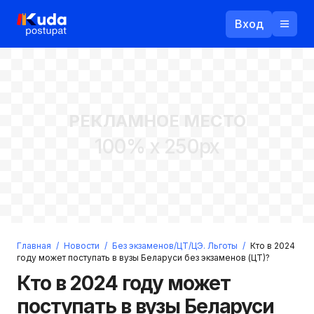
Вход
Назад
РЕКЛАМНОЕ МЕСТО
Логин
100% x 250px
Пароль
Ваш email
Забыли пароль?
Главная
/
Новости
/
Без экзаменов/ЦТ/ЦЭ. Льготы
/
Кто в 2024
Войти
году может поступать в вузы Беларуси без экзаменов (ЦТ)?
Прислать пароль
Кто в 2024 году может
Регистрация
поступать в вузы Беларуси