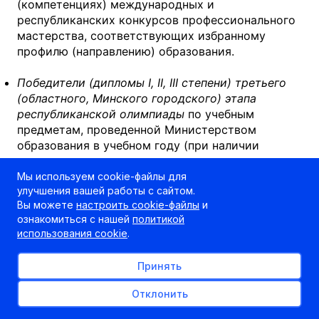
(компетенциях) международных и
республиканских конкурсов профессионального
мастерства, соответствующих избранному
профилю (направлению) образования.
Победители (дипломы I, II, III степени) третьего
(областного, Минского городского) этапа
республиканской олимпиады
по учебным
предметам, проведенной Министерством
образования в учебном году (при наличии
рекомендации педагогического совета
учреждения образования, которое они
Мы используем cookie-файлы для
улучшения вашей работы с сайтом.
окончили), при поступлении на педагогические
Вы можете
настроить cookie-файлы
и
специальности, перечень которых
ознакомиться с нашей
политикой
устанавливается Министерством образования и
использования cookie
.
для которых данный учебный предмет определен
предметом профильного испытания.
Принять
Победители (дипломы I, II, III степени)
Отклонить
университетских олимпиад
(в соответствии с
перечнем ВУЗ и специальностей, квотой,