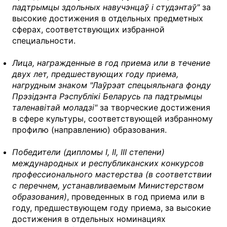
падтрымцы здольных навучэнцаў i студэнтаў"
за
высокие достижения в отдельных предметных
сферах, соответствующих избранной
специальности.
Лица, награжденные в год приема или в течение
двух лет, предшествующих году приема,
нагрудным знаком "Лаўрэат спецыяльнага фонду
Прэзiдэнта Рэспублiкi Беларусь па падтрымцы
таленавiтай моладзi"
за творческие достижения
в сфере культуры, соответствующей избранному
профилю (направлению) образования.
Победители (дипломы I, II, III степени)
международных и республиканских конкурсов
профессионального мастерства (в соответствии
с перечнем, устанавливаемым Министерством
образования)
, проведенных в год приема или в
году, предшествующем году приема, за высокие
достижения в отдельных номинациях