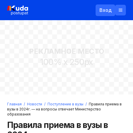
Вход
Назад
РЕКЛАМНОЕ МЕСТО
Логин
100% x 250px
Пароль
Ваш email
Забыли пароль?
Главная
/
Новости
/
Поступление в вузы
/
Правила приема в
Войти
вузы в 2024г. — на вопросы отвечает Министерство
образования
Прислать пароль
Регистрация
Правила приема в вузы в