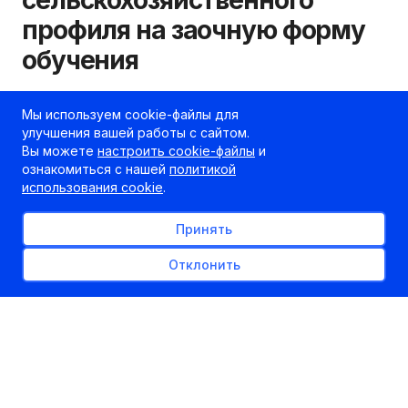
профиля на заочную форму
обучения
13.11.2023
kudapostupat.by
Мы используем cookie-файлы для
улучшения вашей работы с сайтом.
Шеф-редактор
Вы можете
настроить cookie-файлы
и
ознакомиться с нашей
политикой
использования cookie
.
Принять
Отклонить
15.11.2023 начинается прием документов от