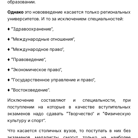
образовании.
Однако
это нововведение касается только региональных
университетов. И то за исключением специальностей:
♦
ˮЗдравоохранение“,
♦
ˮМеждународные отношения“,
♦
ˮМеждународное право“,
♦
ˮПравоведение“,
♦
ˮЭкономическое право“,
♦
ˮГосударственное управление и право“,
♦
ˮВостоковедение“.
Исключение составляют и специальности, при
поступлении на которые в качестве вступительных
экзаменов надо сдавать ˮТворчество“ и ˮФизическую
культуру и спорт“.
Что касается столичных вузов, то поступать в них без
экзаменов медалисты смогут только на наиболее