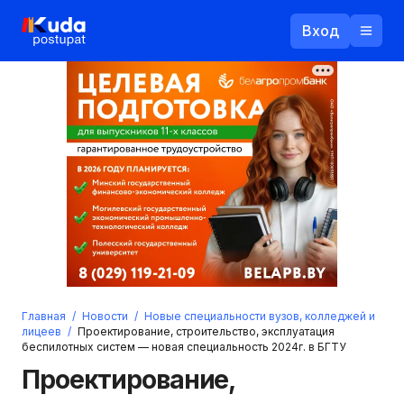
Вход
Назад
Логин
Пароль
Ваш email
Забыли пароль?
Главная
/
Новости
/
Новые специальности вузов, колледжей и
Войти
лицеев
/
Проектирование, строительство, эксплуатация
беспилотных систем — новая специальность 2024г. в БГТУ
Прислать пароль
Регистрация
Проектирование,