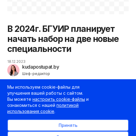
В 2024г. БГУИР планирует
начать набор на две новые
специальности
18.12.2023
kudapostupat.by
Шеф-редактор
Мы используем cookie-файлы для
улучшения вашей работы с сайтом.
Вы можете
настроить cookie-файлы
и
ознакомиться с нашей
политикой
использования cookie
.
Принять