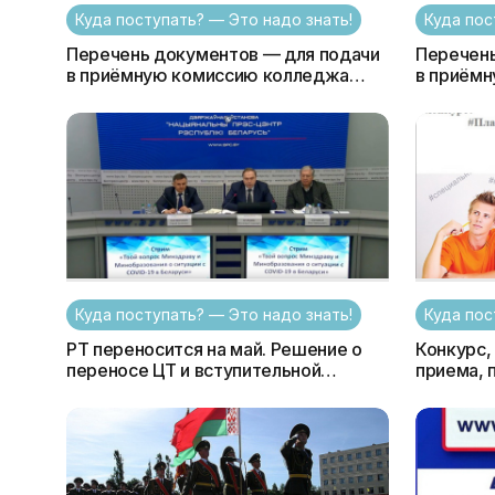
Куда поступать? — Это надо знать!
Куда пос
Перечень документов — для подачи
Перечень
в приёмную комиссию колледжа
(ССО)
Куда поступать? — Это надо знать!
Куда пос
РТ переносится на май. Решение о
Конкурс,
переносе ЦТ и вступительной
приема, 
кампании не принималось — Сергей
мониторин
Касперович ответил на вопрос
узнать? 
KudaPostupat.by
одинаков