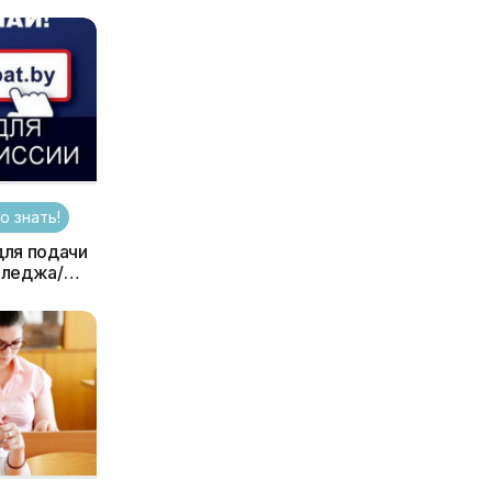
о знать!
ля подачи
лледжа/