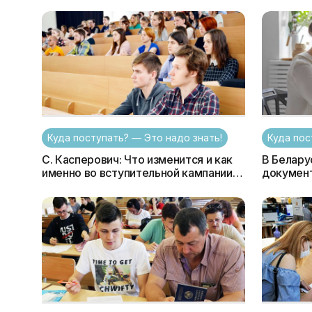
запятую
Куда поступать? — Это надо знать!
Куда пос
С. Касперович: Что изменится и как
В Белару
именно во вступительной кампании
документ
2021г.
монитори
документ
пользова