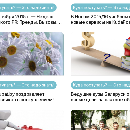
тупать? — Это надо знать!
Куда поступать? — Это над
ктября 2015 г. — Неделя
В Новом 2015/16 учебном
кого PR: Тренды. Вызовы.
новые сервисы на KudaPost
тивы
Не пропустите!
тупать? — Это надо знать!
Куда поступать? — Это над
upat.by поздравляет
Ведущие вузы Беларуси о
сников с поступлением!
новые цены на платное об
Комментарий Минобра