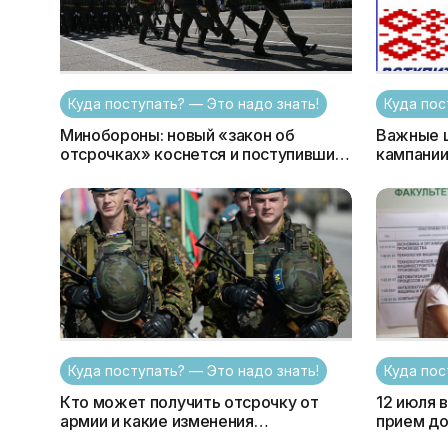
Куда поступать? — Это надо знать!
Куда пос
Минобороны: новый «закон об
Важные цифры вступительной
отсрочках» коснется и поступивших
кампании 
в 2019 году — уже в осенний призыв
Куда поступать? — Это надо знать!
Куда пос
Кто может получить отсрочку от
12 июля 
армии и какие изменения
прием до
анонсировал министр обороны?
запускае