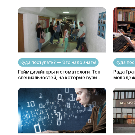
1 июля 2016 г.
все что 
ПТУ
Куда поступать? — Это надо знать!
Куда пос
Геймдизайнеры и стоматологи. Топ
Рада Гра
специальностей, на которые вузы
молодежи
ждут самый высокий конкурс в 2016
мышление
г.
которые 
станут»