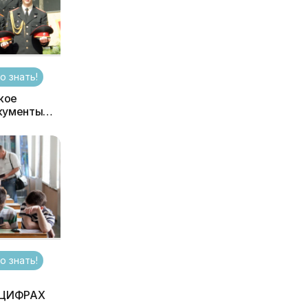
о знать!
кое
окументы
о знать!
 ЦИФРАХ