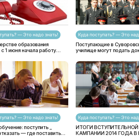
тупать? — Это надо знать!
Куда поступать? — Это над
ерстве образования
Поступающие в Суворовс
 с 1 июня начала работу
училище могут подать д
линия
только по 1 июня!
тупать? — Это надо знать!
Куда поступать? — Это над
обучение: поступить _
ИТОГИ ВСТУПИТЕЛЬНОЙ
 отказать — где поставить
КАМПАНИИ 2014 ГОДА В