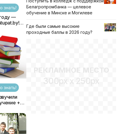
Поступить в колледж с поддержкой
Белагропромбанка — целевое
о знать!
обучение в Минске и Могилеве
 году —
upat.by!
Где были самые высокие
проходные баллы в 2026 году?
РЕКЛАМНОЕ МЕСТО
300px x 250px
о знать!
звучили
учение +