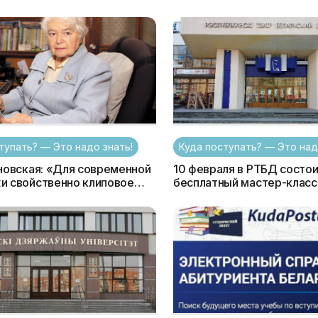
вы не знали о белорусских
тупать? — Это надо знать!
Куда поступать? — Это над
новская: «Для современной
10 февраля в РТБД состо
 свойственно клиповое
бесплатный мастер-класс
. Это люди экрана,
актерскому мастерству
элитой никогда уже не