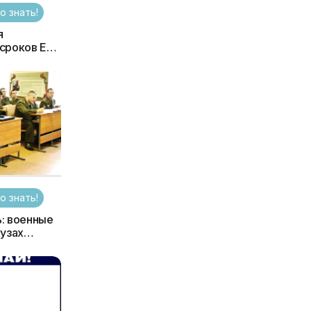
о знать!
я
сроков ЕГЭ
 в вузы
о знать!
: военные
вузах
как