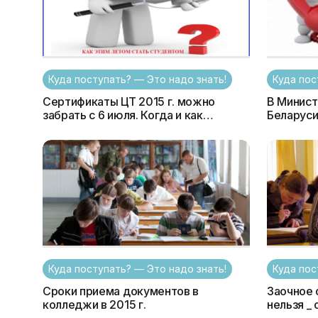
Куда поступать? — Это надо знать!
Куда пос
Сертификаты ЦТ 2015 г. можно
В Минист
забрать с 6 июля. Когда и как
Беларуси
подавать документы. Все о
горячая 
медицинской справке и другая
важная информация
Куда поступать? — Это надо знать!
Куда пос
Сроки приема документов в
Заочное 
колледжи в 2015 г.
нельзя _