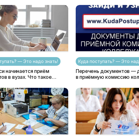
?
тупать? — Это надо знать!
Куда поступать? — Это над
си начинается приём
Перечень документов — д
ов в вузах. Что такое
в приёмную комиссию ко
нг — ход подачи
лицея (ПТО)
ов: зачем он нужен и как им
ться?