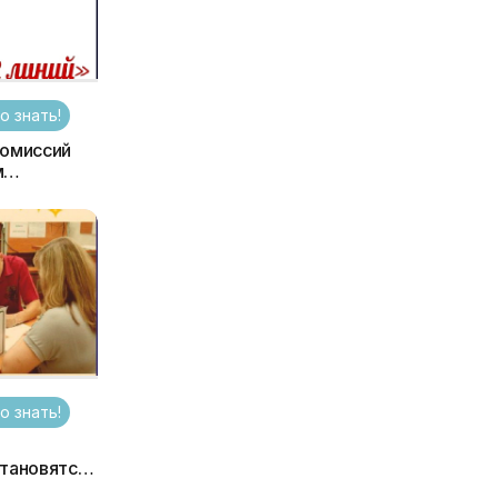
о знать!
комиссий
м
019 года
о знать!
и
становятся