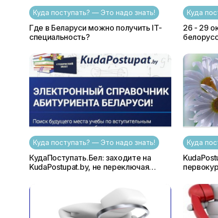
Куда поступать? — Это надо знать!
Куда пос
Где в Беларуси можно получить IT-
26 - 29 о
специальность?
белорусс
Перспек
Куда поступать? — Это надо знать!
Куда пос
КудаПоступать.Бел: заходите на
KudaPost
KudaPostupat.by, не переключая
первокур
раскладку клавиатуры!