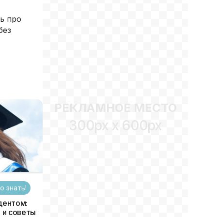
ь про
без
РЕКЛАМНОЕ МЕСТО
300px x 600px
о знать!
дентом:
 и советы