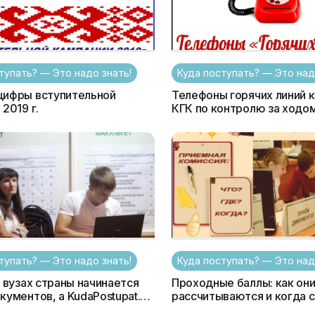
тупать? — Это надо знать!
Куда поступать? — Это над
Телефоны горячих линий 
2019 г.
КГК по контролю за ходо
вступительной кампании 2
тупать? — Это надо знать!
Куда поступать? — Это над
в вузах страны начинается
Проходные баллы: как он
кументов, а KudaPostupat.by
рассчитываются и когда 
т единый онлайн-сервис -
известны?