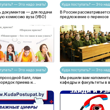
тупать? — Это надо знать!
Куда поступать? — Это над
 документов — для подачи
В России рассматриваетс
в приёмную комиссию вуза (УВО)
предложение о переносе 
и вступительной кампании
тупать? — Это надо знать!
Куда поступать? — Это над
 проходной балл, план
Мы решили вам напомнить
порядок приема и
кафедры и факультеты в 
г – что это такое и как
Беларуси - где они есть и 
Кого зачислят при
поступить?
ом количестве баллов?