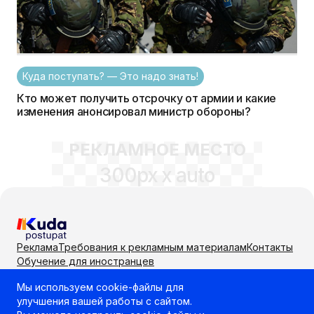
Куда поступать? — Это надо знать!
Кто может получить отсрочку от армии и какие
изменения анонсировал министр обороны?
РЕКЛАМНОЕ МЕСТО
300px x auto
Реклама
Требования к рекламным материалам
Контакты
Обучение для иностранцев
Мы используем cookie-файлы для
Самый удобный способ выбрать учебное заведение
улучшения вашей работы с сайтом.
или направление для поступления