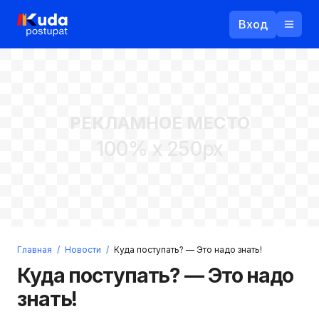
Вход
Назад
РЕКЛАМНОЕ МЕСТО
Логин
100% x 250px
Пароль
Ваш email
Забыли пароль?
Главная
/
Новости
/
Куда поступать? — Это надо знать!
Войти
Куда поступать? — Это надо
Прислать пароль
Регистрация
знать!