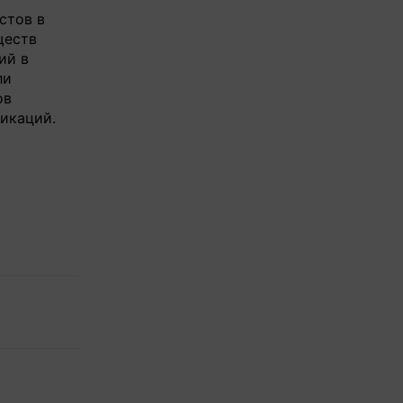
стов в
ществ
ий в
ли
ов
икаций.