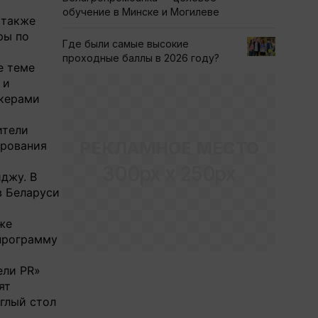
обучение в Минске и Могилеве
 также
ры по
Где были самые высокие
проходные баллы в 2026 году?
е теме
 и
икерами
ители
РЕКЛАМНОЕ МЕСТО
ирования
300px x 250px
джу. В
в Беларуси
же
 программу
ели PR»
ят
глый стол