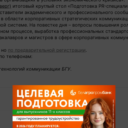
верг)
итоговый круглый стол «Подготовка PR-специали
дставители академического и профессионального сооб
 в области корпоративных стратегических коммуникац
ной системе. На повестке дня – вопросы повышения ро
ьном процессе, выработка профессиональных стандарт
акалавров и магистров в сфере корпоративных коммун
, но
по предварительной регистрации
.
по телефонам:
 технологий коммуникации БГУ
.