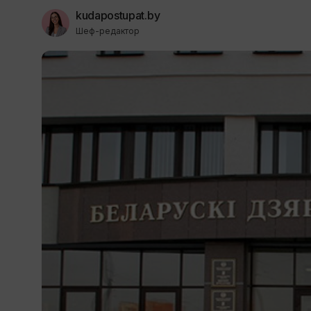
kudapostupat.by
Шеф-редактор