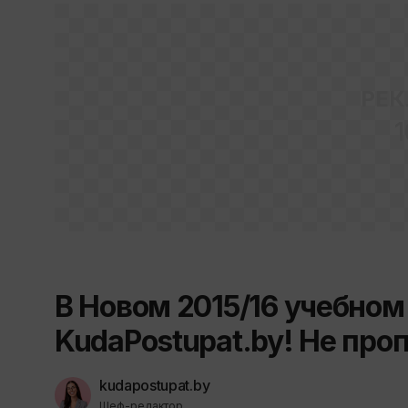
РЕК
1
В Новом 2015/16 учебном
KudaPostupat.by! Не про
kudapostupat.by
Шеф-редактор