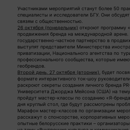
Участниками мероприятий станут более 50 пра
специалисты и исследователи БГУ. Они обсудя
связям с общественностью.
26 октября (понедельник)
откроют программу «
продвижения бренда на международной арене.
государственно-частное партнерство в продви
выступят представители Министерства иностра
приватизации, Национального агентства по тур
профессионального сообщества, которые имею
геобрендов.
Второй день, 27 октября (вторник)
, будет пос
формате интерактивного ток-шоу руководител
раскроют секреты создания личного бренда PR
Университета Джорджа Мейсона (США) на тему
пройдут мастер-классы по созданию «Я-бренда
дня круглый стол, где будут рассмотрены про
Марафон мастер-классов по организации мер
расскажут о спонсорстве, корпоративных меро
опытные белорусские практики – организаторы
на тему «Внутренние культура и коммуникация 