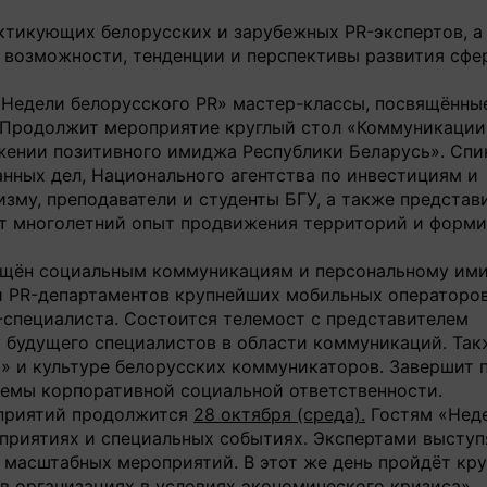
ктикующих белорусских и зарубежных PR-экспертов, а
т возможности, тенденции и перспективы развития сфе
Недели белорусского PR» мастер-классы, посвящённы
 Продолжит мероприятие круглый стол «Коммуникации
жении позитивного имиджа Республики Беларусь». Сп
нных дел, Национального агентства по инвестициям и
изму, преподаватели и студенты БГУ, а также представ
т многолетний опыт продвижения территорий и форм
вящён социальным коммуникациям и персональному ими
и PR-департаментов крупнейших мобильных операторо
-специалиста. Состоится телемост с представителем
 будущего специалистов в области коммуникаций. Так
» и культуре белорусских коммуникаторов. Завершит
блемы корпоративной социальной ответственности.
оприятий продолжится
28 октября (среда).
Гостям «Нед
приятиях и специальных событиях. Экспертами выступ
 масштабных мероприятий. В этот же день пройдёт кру
в организациях в условиях экономического кризиса».