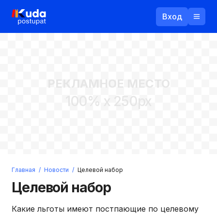
Вход
Назад
РЕКЛАМНОЕ МЕСТО
Логин
100% x 250px
Пароль
Ваш email
Забыли пароль?
Главная
/
Новости
/
Целевой набор
Войти
Целевой набор
Прислать пароль
Регистрация
Какие льготы имеют постпающие по целевому